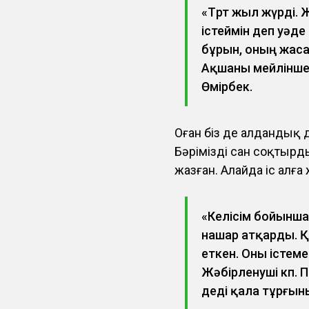
«Төрт жыл жүрді
істеймін деп уәде
бұрын, оның жаса
Ақшаны мейлінше 
Өмірбек.
Оған біз де алдандық 
Бәрімізді сан соқтырд
жазған. Алайда іс алғ
«Келісім бойынша
нашар атқарды. Қ
еткен. Оны істеме
Жәбірленуші көп. 
деді қала тұрғын