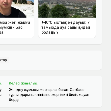
қтар
қ
Келесі жаңалық
у
Жөндеу жұмысы жоспарланбаған: Сәтбаев
ы
тұрғындарының өтінішіне жергілікті билік жауап
берді