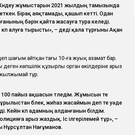
. Жөндеу жұмыстарын 2021 жылдың тамызында
 еткен. Бірақ аяқтамады, қашып кетті. Одан
ғанының бәрін қайта жасауға тура келеді.
көп алуға тырысты», – деді қала тұрғыны Ақан
деп шағым айтқан тағы 10-ға жуық азамат бар.
ы деген көпшілік құзырлы орган өкілдеріне арыз
а жылжымай тұр.
 100 пайыз ақшасын төледім. Жұмысын өте
ұрылыстан бөлек, жиһаз жасаймын деп те уәде
ді. Кейін көп адамның алданғанын білдім.
Полицияға арыз жаздық. Іс ілгерілемей тұр», –
ы Нұрсұлтан Нағұманов.