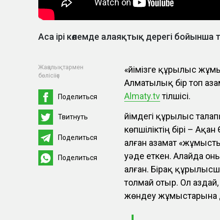
Аса ірі көлемде алаяқтық дерегі бойынша 
Жаңалықтармен
«Үйімізге құрылыс жұм
бөлісіңіз
Алматылық бір топ аза
Almaty.tv
тілшісі.
Поделиться
Үйімдегі құрылыс тала
Твитнуть
көпшіліктің бірі – Ақ
Поделиться
алған азамат «жұмысты
уәде еткен. Алайда он
Поделиться
алған. Бірақ құрылысшы
толмай отыр. Ол аздай
жөндеу жұмыстарына д