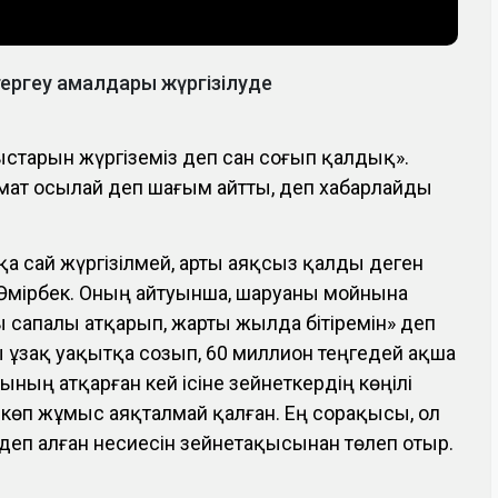
тергеу амалдары жүргізілуде
ыстарын жүргіземіз деп сан соғып қалдық».
мат осылай деп шағым айтты, деп хабарлайды
пқа сай жүргізілмей, арты аяқсыз қалды деген
ан Өмірбек. Оның айтуынша, шаруаны мойнына
 сапалы атқарып, жарты жылда бітіремін» деп
ы ұзақ уақытқа созып, 60 миллион теңгедей ақша
ның атқарған кей ісіне зейнеткердің көңілі
, көп жұмыс аяқталмай қалған. Ең сорақысы, ол
еп алған несиесін зейнетақысынан төлеп отыр.