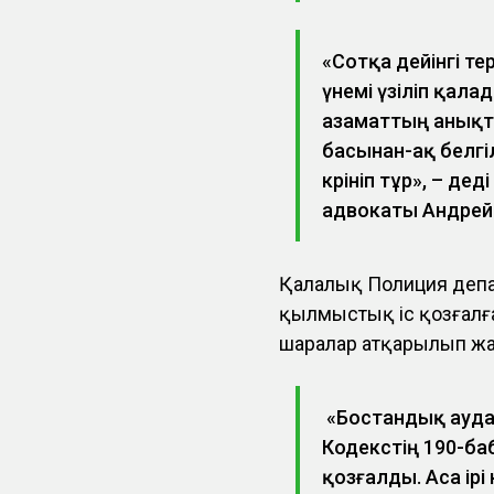
«Сотқа дейінгі т
үнемі үзіліп қа
азаматтың анықт
басынан-ақ белгі
көрініп тұр», – д
адвокаты Андрей
Қалалық Полиция депар
қылмыстық іс қозғалға
шаралар атқарылып жа
«Бостандық ауд
Кодекстің 190-б
қозғалды. Аса ірі