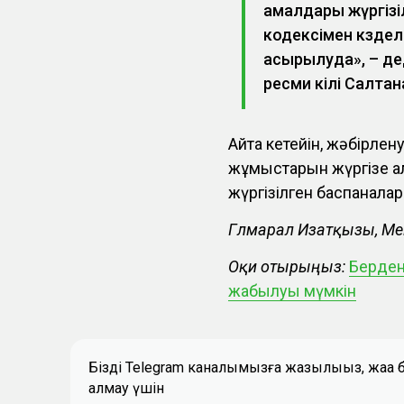
амалдары жүргізі
кодексімен көзде
асырылуда», – де
ресми өкілі Салтан
Айта кетейін, жәбірлен
жұмыстарын жүргізе а
жүргізілген баспанала
Гүлмарал Изатқызы, М
Оқи отырыңыз:
Берден
жабылуы мүмкін
Біздің Telegram каналымызға жазылыңыз, жаң
алмау үшін