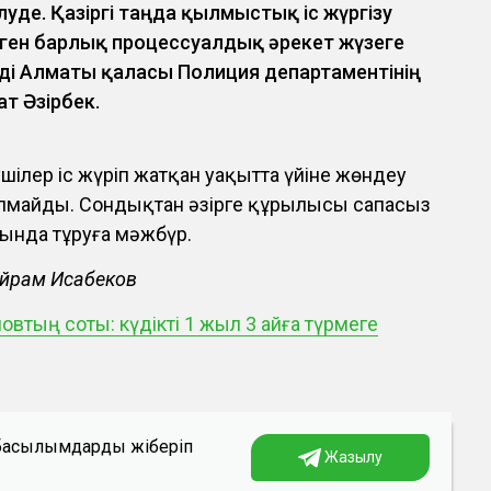
луде. Қазіргі таңда қылмыстық іс жүргізу
лген барлық процессуалдық әрекет жүзеге
ді Алматы қаласы Полиция департаментінің
ат Әзірбек.
ушілер іс жүріп жатқан уақытта үйіне жөндеу
лмайды. Сондықтан әзірге құрылысы сапасыз
рында тұруға мәжбүр.
ейрам Исабеков
овтың соты: күдікті 1 жыл 3 айға түрмеге
а басылымдарды жіберіп
Жазылу