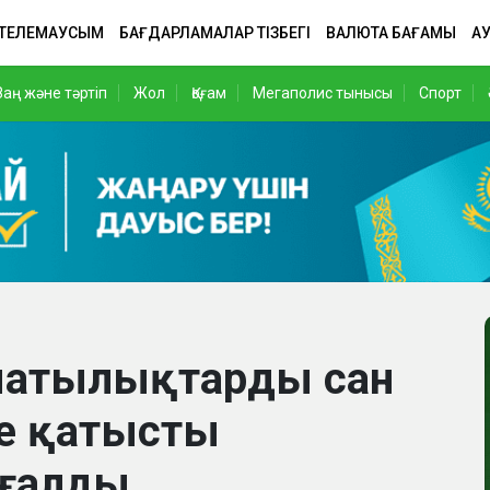
 ТЕЛЕМАУСЫМ
БАҒДАРЛАМАЛАР ТІЗБЕГІ
ВАЛЮТА БАҒАМЫ
АУ
Заң және тәртіп
Жол
Қоғам
Мегаполис тынысы
Спорт
лматылықтарды сан
ге қатысты
зғалды