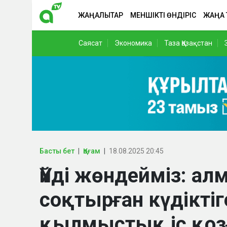
ЖАҢАЛЫҚТАР
МЕНШІКТІ ӨНДІРІС
ЖАҢА
Саясат
Экономика
Таза Қазақстан
Басты бет
Қоғам
18.08.2025 20:45
Үйді жөндейміз: а
соқтырған күдікті
қылмыстық іс қо