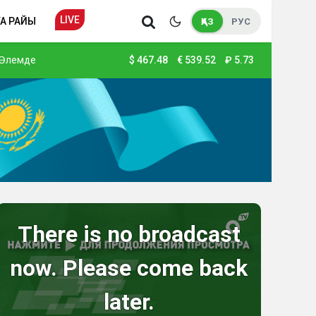
LIVE
А РАЙЫ
ҚАЗ
РУС
Әлемде
$
467.48
€
539.52
₽
5.73