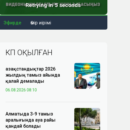
Эфирде
Өмір иірімі
КӨП ОҚЫЛҒАН
Қазақстандықтар 2026
жылдың тамыз айында
қалай демалады
06.08.2026 08:10
Алматыда 3-9 тамыз
аралығында ауа райы
қандай болады