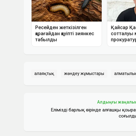
алаяқтық
жөндеу жұмыстары
алматылы
Алдыңғы жаңалы
Еліміздің барлық өңірінде алғашқы қоңыра
соғылд