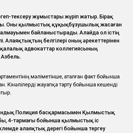
ергеп-тексеру жұмыстары жүріп жатыр. Бірақ
лады. Оны қылмыстық құқықбұзушылық жасаған
алмауымен байланыстырады. Алайда ол істің
лі. Алаяқтықтың белгілері оның әрекеттерінен
еді қалалық адвокаттар коллегиясының
 Азбель.
таментінің мәліметінше, аталған факт бойынша
н. Кінәлілерді жауапқа тарту бойынша кешенді
тыр.
андық Полиция басқармасымен Қылмыстық
абы, 4-тармағы бойынша қылмыстық іс
 көлемде алаяқтық дерегі бойынша тергеу