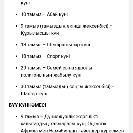
күні
10 тамыз – Абай күні
9 тамыз (тамыздың екінші жексенбісі) –
Құрылысшы күн
18 тамыз – Шекарашылар күні
18 тамыз – Спорт күні
29 тамыз – Семей сынақ ядролық
полигонының жабылу күні
30 тамыз (тамыздың соңғы жексенбісі) –
Шахтер күні
БҰҰ КҮННӘМЕСІ
9 тамыз – Дүниежүзілік жергілікті
халықтардың халықаралық күні; Оңтүстік
Африка мен Намибиядағы әйелдер күресімен