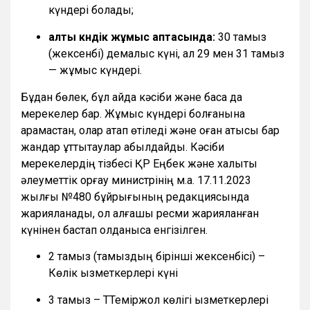
күндері болады;
алты күндік жұмыс аптасында:
30 тамыз
(жексенбі) демалыс күні, ал 29 мен 31 тамыз
— жұмыс күндері.
Бұдан бөлек, бұл айда кәсіби және басқа да
мерекелер бар. Жұмыс күндері болғанына
қарамастан, олар атап өтіледі және оған қатысы бар
жандар құттықтаулар қабылдайды. Кәсіби
мерекелердің тізбесі ҚР Еңбек және халықты
әлеуметтік қорғау министрінің м.а. 17.11.2023
жылғы №480 бұйрығының редакциясында
жарияланады, ол алғашқы ресми жарияланған
күнінен бастап қолданысқа енгізілген.
2 тамыз (тамыздың бірінші жексенбісі) –
Көлік қызметкерлері күні
3 тамыз – ТТеміржол көлігі қызметкерлері