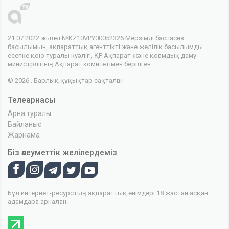
21.07.2022 жылғы №KZ10VPY00052326 Мерзімді баспасөз
басылымын, ақпараттық агенттікті және желілік басылымды
есепке қою туралы куәлігі, ҚР Ақпарат және қоғамдық даму
министрлігінің Ақпарат комитетімен берілген.
© 2026 . Барлық құқықтар сақталған
Телеарнасы
Арна туралы
Байланыс
Жарнама
Біз әлеуметтік желілердеміз
Бұл интернет-ресурстың ақпараттық өнімдері 18 жастан асқан
адамдарға арналған.