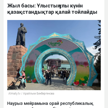
Жыл басы: Ұлыстың ұлы күнін
қазақстандықтар қалай тойлайды
Аlmaty.tv / Арайлым Бекбергенова
Наурыз мейрамына орай республикалық