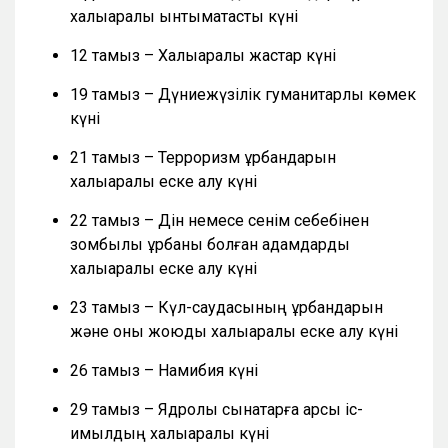
халықаралық ынтымақтастық күні
12 тамыз – Халықаралық жастар күні
19 тамыз – Дүниежүзілік гуманитарлық көмек
күні
21 тамыз – Терроризм құрбандарын
халықаралық еске алу күні
22 тамыз – Дін немесе сенім себебінен
зомбылық құрбаны болған адамдарды
халықаралық еске алу күні
23 тамыз – Күл-саудасының құрбандарын
және оны жоюды халықаралық еске алу күні
26 тамыз – Намибия күні
29 тамыз – Ядролық сынақтарға қарсы іс-
қимылдың халықаралық күні