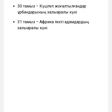
30 тамыз – Күштеп жоғалтылғандар
құрбандарының халықаралық күні
31 тамыз – Африка текті адамдардың
халықаралық күні