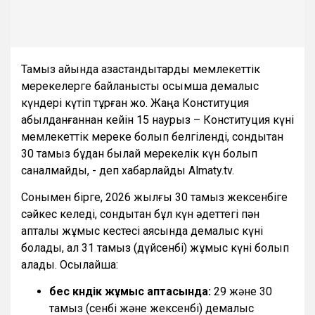
Тамыз айында қазақстандықтарды мемлекеттік
мерекелерге байланысты қосымша демалыс
күндері күтіп тұрған жоқ. Жаңа Конституция
қабылданғаннан кейін 15 наурыз – Конституция күні
мемлекеттік мереке болып белгіленді, сондықтан
30 тамыз бұдан былай мерекелік күн болып
саналмайды, - деп хабарлайды Almaty.tv.
Сонымен бірге, 2026 жылғы 30 тамыз жексенбіге
сәйкес келеді, сондықтан бұл күн әдеттегі пән
апталық жұмыс кестесі аясында демалыс күні
болады, ал 31 тамыз (дүйсенбі) жұмыс күні болып
қалады. Осылайша:
бес күндік жұмыс аптасында:
29 және 30
тамыз (сенбі және жексенбі) демалыс