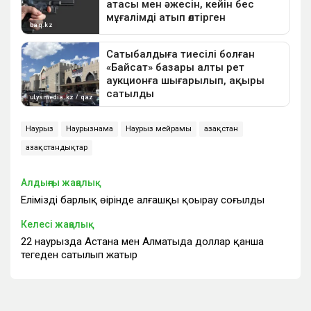
Наурыз
Наурызнама
Наурыз мейрамы
Қазақстан
Қазақстандықтар
Алдыңғы жаңалық
Еліміздің барлық өңірінде алғашқы қоңырау соғылды
Келесі жаңалық
22 наурызда Астана мен Алматыда доллар қанша
теңгеден сатылып жатыр