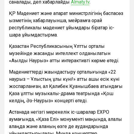
саналады, деп хабарлайды
Almaty.tv
.
ҚР Мәдениет және ақпарат министрлігінің баспасөз
қызметінің хабарлауынша, мейрамға орай
республикалық мәдениет ұйымдары бірқатар іс-
шара ұйымдастырмақ.
Қазақстан Республикасының Ұлттық орталық
музейінде жасанды интеллект қолданылатын
«Ақылды Наурыз» атты интерактивті көрме өтеді.
Мәдениеттерді жақындастыру орталығында «22
наурыз – Ұлыстың ұлы күні!» атты ашық есік күні
жоспарланған, ал Қалибек Қуанышбаев атындағы
Қазақ ұлттық музыкалық-драма театрында «Қош
келдің, Әз-Наурыз» концерті өтеді.
Астанада негізгі мерекелік іс-шаралар EXPO
аумағында, «Қазақ Елі» монументі маңында, қалалық
алаңда және қаланың өзге де аудандарында
ұйымдастырылады. Мұнда концерттер,