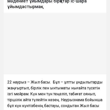
мәдениет ұйымдары бірқатар іс-шара
ұйымдастырмақ
22 наурыз – Жыл басы. Бұл – ұлттық құндылықтарды
жаңғыртып, бірлік пен ынтымақты нығайта түсетін
ізгі мейрам. Күн мен түн теңеліп, табиғат оянып,
тіршілік қайта түлейтін кезең. Наурызнама бойынша
бұл күн күнтізбенің бастауы, сондықтан Жыл басы