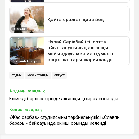
отдых
казахстанцы
август
Алдыңғы жаңалық
Еліміздің барлық өңірінде алғашқы қоңырау соғылды
Келесі жаңалық
«Жас сарбаз» студиясының тәрбиеленушісі «Славян
базары» байқауында екінші орынды иеленді