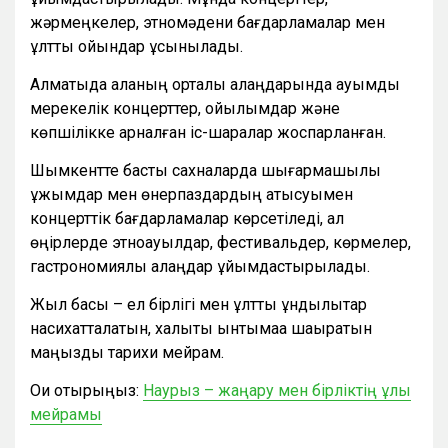
жәрмеңкелер, этномәдени бағдарламалар мен
ұлттық ойындар ұсынылады.
Алматыда қаланың орталық алаңдарында ауқымды
мерекелік концерттер, қойылымдар және
көпшілікке арналған іс-шаралар жоспарланған.
Шымкентте басты сахналарда шығармашылық
ұжымдар мен өнерпаздардың қатысуымен
концерттік бағдарламалар көрсетіледі, ал
өңірлерде этноауылдар, фестивальдер, көрмелер,
гастрономиялық алаңдар ұйымдастырылады.
Жыл басы – ел бірлігі мен ұлттық құндылықтар
насихатталатын, халықты ынтымаққа шақыратын
маңызды тарихи мейрам.
Оқи отырыңыз:
Наурыз – жаңару мен бірліктің ұлы
мейрамы