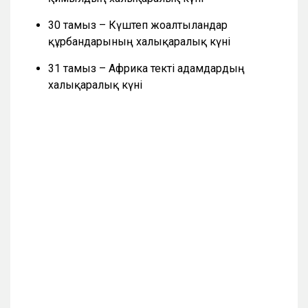
30 тамыз – Күштеп жоғалтылғандар
құрбандарының халықаралық күні
31 тамыз – Африка текті адамдардың
халықаралық күні