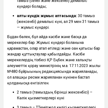
тамыз (сенбі және жексенбі) демалыс
күндері болады;
алты күндік жұмыс аптасында:
30 тамыз
(жексенбі) демалыс күні, ал 29 мен 31 тамыз
— жұмыс күндері.
Бұдан бөлек, бұл айда кәсіби және басқа да
мерекелер бар. Жұмыс күндері болғанына
қарамастан, олар атап өтіледі және оған қатысы бар
жандар құттықтаулар қабылдайды. Кәсіби
мерекелердің тізбесі ҚР Еңбек және халықты
әлеуметтік қорғау министрінің м.а. 17.11.2023 жылғы
№480 бұйрығының редакциясында жарияланады,
ол алғашқы ресми жарияланған күнінен бастап
қолданысқа енгізілген.
2 тамыз (тамыздың бірінші жексенбісі) –
Көлік қызметкерлері күні
3 тамыз – ТТеміржол көлігі қызметкерлері