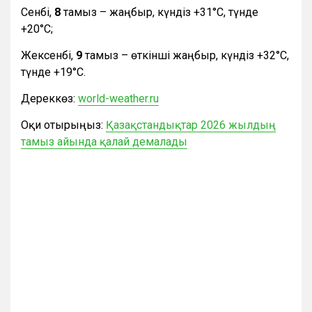
Сенбі,
8
тамыз – жаңбыр, күндіз +31°С, түнде
+20°С;
Жексенбі,
9
тамыз – өткінші жаңбыр, күндіз +32°С,
түнде +19°С.
Дереккөз:
world-weather.ru
Оқи отырыңыз:
Қазақстандықтар 2026 жылдың
тамыз айында қалай демалады