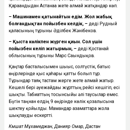
Қарағандыдан Астанаға жете алмай жатқандар көп.
– Машинамен қатынайтын едім. Жол жабық
болғандықтан пойызбен келдік, –
деді Рудный
қаласының тұрғыны Әділбек Жәнібеков.
– Қыста көлікпен жүрген қиын. Сол үшін
пойызбен келіп жатырмын, –
деді Қостанай
облысының тұрғыны Марс Сағындықов.
Қаңтар басталысымен шығыс, солтүстік, батыс
өңірлерінде қыс қаһары қатты болып тұр.
Тұрғындар таяқ тастам жерге жете алмай жатыр.
Кешелі бері әуежайдағы жұрттың рейсі кешігіп, есі
шықты. Табиғаттың тосынсыйы әлі таусылар емес.
Бүгін таңнан елдің 9 өңірінде көлік қозғалысына
шектеу қойылды. Мамандар азаматтарға жолға
шықпауды ескертті.
Кәмшат Мұхамеджан, Данияр Омар, Дастан