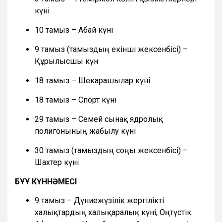
күні
10 тамыз – Абай күні
9 тамыз (тамыздың екінші жексенбісі) –
Құрылысшы күн
18 тамыз – Шекарашылар күні
18 тамыз – Спорт күні
29 тамыз – Семей сынақ ядролық
полигонының жабылу күні
30 тамыз (тамыздың соңғы жексенбісі) –
Шахтер күні
БҰҰ КҮННӘМЕСІ
9 тамыз – Дүниежүзілік жергілікті
халықтардың халықаралық күні; Оңтүстік