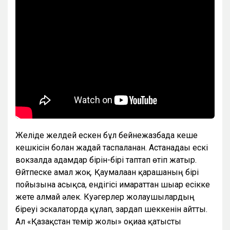
Желіде желдей ескен бұл бейнежазбада кеше
кешкісін болған жағдай таспаланған. Астанадағы ескі
вокзалда адамдар бірін-бірі таптап өтіп жатыр.
Өйтпеске амал жоқ. Қаумалаған қарашаның бірі
пойызына асықса, ендігісі ғимараттан шығар есікке
жете алмай әлек. Куәгерлер жолаушылардың
біреуі эскалаторда құлап, зардап шеккенін айтты.
Ал «Қазақстан темір жолы» оқиғаға қатысты