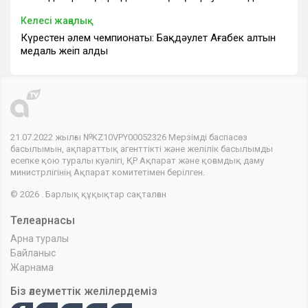
Келесі жаңалық
Күрестен әлем чемпионаты: Бақдәулет Ағабек алтын
медаль жеңіп алды
21.07.2022 жылғы №KZ10VPY00052326 Мерзімді баспасөз
басылымын, ақпараттық агенттікті және желілік басылымды
есепке қою туралы куәлігі, ҚР Ақпарат және қоғамдық даму
министрлігінің Ақпарат комитетімен берілген.
© 2026 . Барлық құқықтар сақталған
Телеарнасы
Арна туралы
Байланыс
Жарнама
Біз әлеуметтік желілердеміз