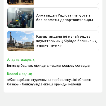
Алдыңғы жаңалық
Еліміздің барлық өңірінде алғашқы қоңырау соғылды
Келесі жаңалық
«Жас сарбаз» студиясының тәрбиеленушісі «Славян
базары» байқауында екінші орынды иеленді