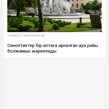
Аlmaty.tv / Виталий Фатчев
Синоптиктер бір аптаға арналған ауа райы
болжамын жариялады