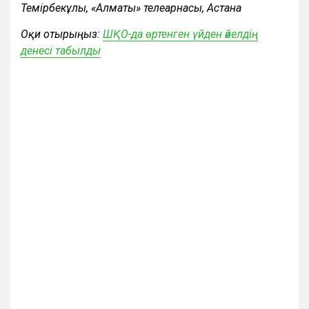
Темірбекұлы, «Алматы» телеарнасы, Астана
Оқи отырыңыз:
ШҚО-да өртенген үйден әйелдің
денесі табылды