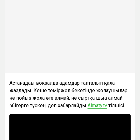
Астанадағы вокзалда адамдар тапталып қала
жаздады. Кеше теміржол бекетінде жолаушылар
не пойыз жолға өте алмай, не сыртқа шыға алмай
әбігерге түскен, деп хабарлайды
Almaty.tv
тілшісі.