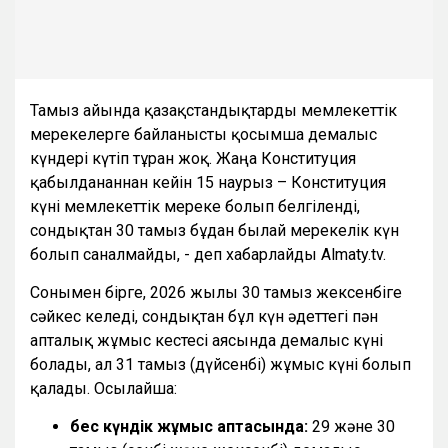
Тамыз айында қазақстандықтарды мемлекеттік
мерекелерге байланысты қосымша демалыс
күндері күтіп тұрған жоқ. Жаңа Конституция
қабылданғаннан кейін 15 наурыз – Конституция
күні мемлекеттік мереке болып белгіленді,
сондықтан 30 тамыз бұдан былай мерекелік күн
болып саналмайды, - деп хабарлайды Almaty.tv.
Сонымен бірге, 2026 жылғы 30 тамыз жексенбіге
сәйкес келеді, сондықтан бұл күн әдеттегі пән
апталық жұмыс кестесі аясында демалыс күні
болады, ал 31 тамыз (дүйсенбі) жұмыс күні болып
қалады. Осылайша:
бес күндік жұмыс аптасында:
29 және 30