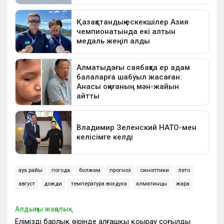
ауа райы
погода
болжам
прогноз
синоптики
лето
август
дожди
температура воздуха
алматинцы
жара
Алдыңғы жаңалық
Еліміздің барлық өңірінде алғашқы қоңырау соғылды