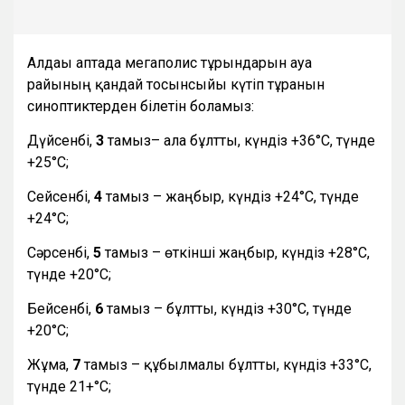
Алдағы аптада мегаполис тұрғындарын ауа
райының қандай тосынсыйы күтіп тұрғанын
синоптиктерден білетін боламыз:
Дүйсенбі,
3
тамыз– ала бұлтты, күндіз +36°С, түнде
+25°С;
Сейсенбі,
4
тамыз – жаңбыр, күндіз +24°С, түнде
+24°С;
Сәрсенбі,
5
тамыз – өткінші жаңбыр, күндіз +28°С,
түнде +20°С;
Бейсенбі,
6
тамыз – бұлтты, күндіз +30°С, түнде
+20°С;
Жұма,
7
тамыз – құбылмалы бұлтты, күндіз +33°С,
түнде 21+°С;