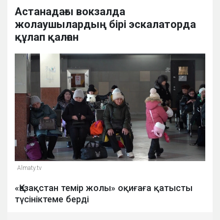
Астанадағы вокзалда
жолаушылардың бірі эскалаторда
құлап қалған
Almaty.tv
«Қазақстан темір жолы» оқиғаға қатысты
түсініктеме берді