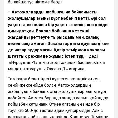
былайша түсініктеме берді.
– Автожолдардың жабылуына байланысты
жолаушылар ағыны күрт көбейіп кетті. Әрі сол
уақытта екі пойыз бір уақытта келіп, жағдайды
қиындатқан. Вокзал бойынша кезекші
жағдайды реттеуге тырысқанымен, халық
кезек сақтамаған. Эскалатордағы қауіпсіздікке
де назар аудармаған. Қазір теміржол вокзалы
штаттық режимде жұмыс істеп тұр, –
деді
«Нұрсұлтан-1» темір жол вокзалы басшысының
міндетін атқарушы Оксана Джигарина.
Теміржол бекетіндегі күтпеген кептеліс өткен
сенбі-жексенбіде болған. Автожолдардың
жабылуына байланысты жолаушылар ағыны күрт
көбейген. Ақтүтек боранда жолда қалып қойғандар
пойызбен қатынаған. Өткен аптаның өзінде бір
тәулікте 500-ден астам адам құтқарылды. Алыс
қалаларды айтпағанның өзінде Көкшетау, Теміртау,