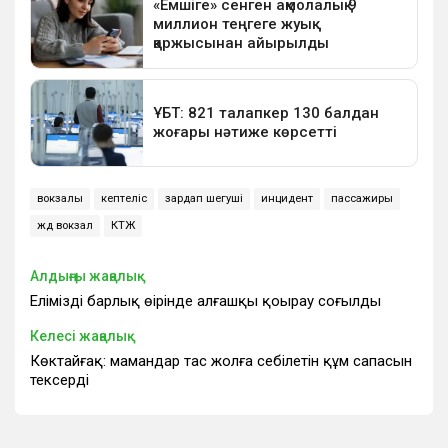
вокзалы
кептеліс
зардап шегуші
инцидент
пассажиры
жд вокзал
КТЖ
Алдыңғы жаңалық
Еліміздің барлық өңірінде алғашқы қоңырау соғылды
Келесі жаңалық
Көктайғақ: мамандар тас жолға себілетін құм сапасын
тексерді