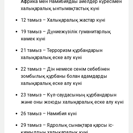
Африка мен Намибиядағы әйелдер күресімен
халықаралық ынтымақтастық күні
12 тамыз – Халықаралық жастар күні
19 тамыз – Дүниежүзілік гуманитарлық
көмек күні
21 тамыз – Терроризм құрбандарын
халықаралық еске алу күні
22 тамыз – Дін немесе сенім себебінен
зомбылық құрбаны болған адамдарды
халықаралық еске алу күні
23 тамыз – Күл-саудасының құрбандарын
және оны жоюды халықаралық еске алу күні
26 тамыз – Намибия күні
29 тамыз – Ядролық сынақтарға қарсы іс-
қимылдың халықаралық күні