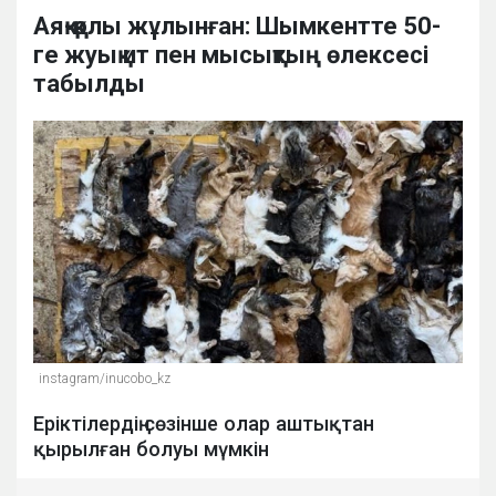
Аяқ-қолы жұлынған: Шымкентте 50-
ге жуық ит пен мысықтың өлексесі
табылды
instagram/inucobo_kz
Еріктілердің сөзінше олар аштықтан
қырылған болуы мүмкін