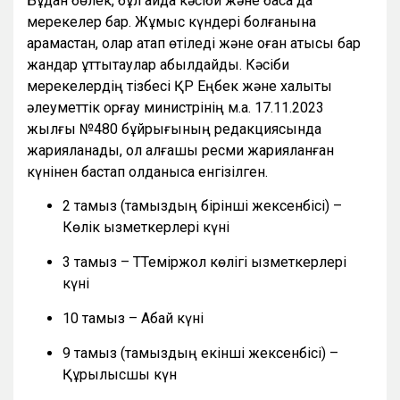
Бұдан бөлек, бұл айда кәсіби және басқа да
мерекелер бар. Жұмыс күндері болғанына
қарамастан, олар атап өтіледі және оған қатысы бар
жандар құттықтаулар қабылдайды. Кәсіби
мерекелердің тізбесі ҚР Еңбек және халықты
әлеуметтік қорғау министрінің м.а. 17.11.2023
жылғы №480 бұйрығының редакциясында
жарияланады, ол алғашқы ресми жарияланған
күнінен бастап қолданысқа енгізілген.
2 тамыз (тамыздың бірінші жексенбісі) –
Көлік қызметкерлері күні
3 тамыз – ТТеміржол көлігі қызметкерлері
күні
10 тамыз – Абай күні
9 тамыз (тамыздың екінші жексенбісі) –
Құрылысшы күн