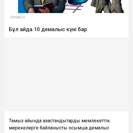
Almaty.tv
Бұл айда 10 демалыс күні бар
Тамыз айында қазақстандықтарды мемлекеттік
мерекелерге байланысты қосымша демалыс