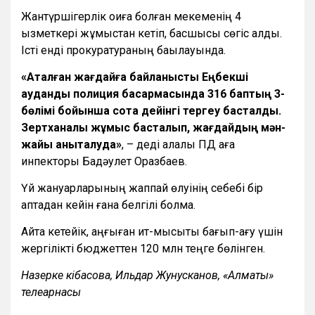
Жантүршігерлік оқиға болған мекеменің 4
қызметкері жұмыстан кетіп, басшысы сөгіс алды.
Істі енді прокуратураның бақылауында.
«Аталған жағдайға байланысты Еңбекші
аудандық полиция басқармасында 316 баптың 3-
бөлімі бойынша сотқа дейінгі тергеу басталды.
Зертханалық жұмыс басталып, жағдайдың мән-
жайы анықталуда»
, – деді қалалық ПД аға
инпекторы Бақдәулет Оразбаев.
Үй жануарларының жаппай өлуінің себебі бір
аптадан кейін ғана белгілі болмақ.
Айта кетейік, қаңғыған ит-мысықты бағып-қағу үшін
жергілікті бюджеттен 120 млн теңге бөлінген.
Назерке Үкібасова, Ильдар Жунусканов, «Алматы»
телеарнасы