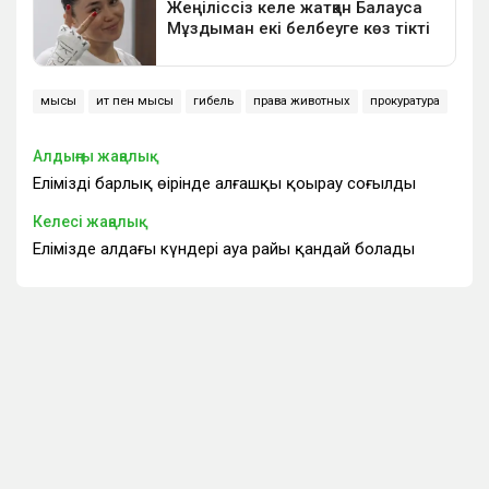
мысық
ит пен мысық
гибель
права животных
прокуратура
Алдыңғы жаңалық
Еліміздің барлық өңірінде алғашқы қоңырау соғылды
Келесі жаңалық
Елімізде алдағы күндері ауа райы қандай болады