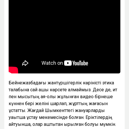
Бейнежазбадағы жантүршігерлік көріністі этика
талабына сай ашық көрсете алмаймыз. Десе де, ит
пен мысықтың аяқ-қолы жұлынған видео бірнеше
күннен бері желіні шарлап, жұрттың жағасын
ұстатты. Жағдай Шымкенттегі жануарларды
уақытша ұстау мекемесінде болған. Еріктілердің
айтуынша, олар аштықтан қырылған болуы мүмкін.