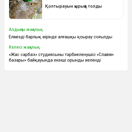
Алдыңғы жаңалық
Еліміздің барлық өңірінде алғашқы қоңырау соғылды
Келесі жаңалық
«Жас сарбаз» студиясының тәрбиеленушісі «Славян
базары» байқауында екінші орынды иеленді