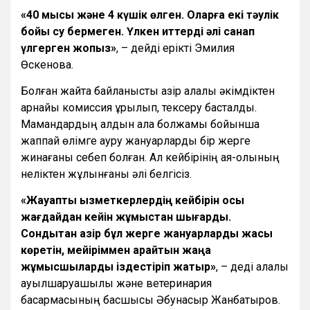
«40 мысық және 4 күшік өлген. Оларға екі тәулік
бойы су бермеген. Үлкен иттерді әлі санап
үлгерген жоқпыз»
, – дейді ерікті Эмилия
Өскенова.
Болған жайтқа байланысты қазір қалалық әкімдіктен
арнайы комиссия құрылып, тексеру басталды.
Мамандардың алдын ала болжамы бойынша
жаппай өлімге ауру жануарларды бір жерге
жинағаны себеп болған. Ал кейбірінің аяқ-қолының
неліктен жұлынғаны әлі белгісіз.
«Жауапты қызметкерлердің кейбірін осы
жағдайдан кейін жұмыстан шығардық.
Сондықтан қазір бұл жерге жануарларды жақсы
көретін, мейіріммен қарайтын жаңа
жұмысшыларды іздестіріп жатыр»
, – деді қалалық
ауылшаруашылық және ветеринария
басқармасының басшысы Әбунасыр Жанбатыров.