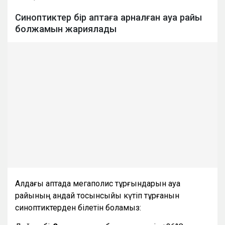
Синоптиктер бір аптаға арналған ауа райы
болжамын жариялады
Алдағы аптада мегаполис тұрғындарын ауа
райының қандай тосынсыйы күтіп тұрғанын
синоптиктерден білетін боламыз: