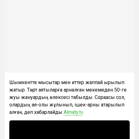
Шымкентте мысықтар мен иттер жаппай қырылып
жатыр. Төрт аяқтыларға арналған мекемеден 50-ге
жуық жануардың өлексесі табылды. Сорақасы сол,
олардың аяқ-қолы жұлынып, ішек-қарны ақтарылып
қалған, деп хабарлайды
Almaty.tv
.