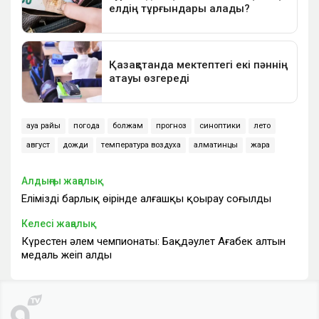
ауа райы
погода
болжам
прогноз
синоптики
лето
август
дожди
температура воздуха
алматинцы
жара
Алдыңғы жаңалық
Еліміздің барлық өңірінде алғашқы қоңырау соғылды
Келесі жаңалық
Күрестен әлем чемпионаты: Бақдәулет Ағабек алтын
медаль жеңіп алды