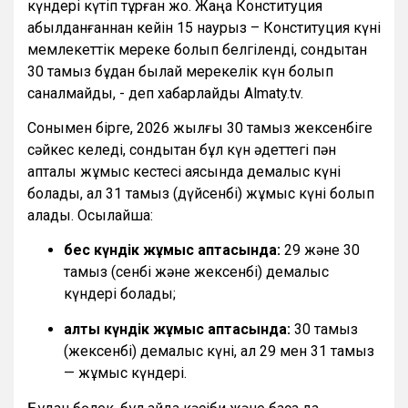
күндері күтіп тұрған жоқ. Жаңа Конституция
қабылданғаннан кейін 15 наурыз – Конституция күні
мемлекеттік мереке болып белгіленді, сондықтан
30 тамыз бұдан былай мерекелік күн болып
саналмайды, - деп хабарлайды Almaty.tv.
Сонымен бірге, 2026 жылғы 30 тамыз жексенбіге
сәйкес келеді, сондықтан бұл күн әдеттегі пән
апталық жұмыс кестесі аясында демалыс күні
болады, ал 31 тамыз (дүйсенбі) жұмыс күні болып
қалады. Осылайша:
бес күндік жұмыс аптасында:
29 және 30
тамыз (сенбі және жексенбі) демалыс
күндері болады;
алты күндік жұмыс аптасында:
30 тамыз
(жексенбі) демалыс күні, ал 29 мен 31 тамыз
— жұмыс күндері.