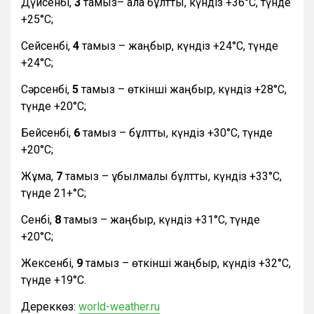
Дүйсенбі,
3
тамыз– ала бұлтты, күндіз +36°С, түнде
+25°С;
Сейсенбі,
4
тамыз – жаңбыр, күндіз +24°С, түнде
+24°С;
Сәрсенбі,
5
тамыз – өткінші жаңбыр, күндіз +28°С,
түнде +20°С;
Бейсенбі,
6
тамыз – бұлтты, күндіз +30°С, түнде
+20°С;
Жұма,
7
тамыз – құбылмалы бұлтты, күндіз +33°С,
түнде 21+°С;
Сенбі,
8
тамыз – жаңбыр, күндіз +31°С, түнде
+20°С;
Жексенбі,
9
тамыз – өткінші жаңбыр, күндіз +32°С,
түнде +19°С.
Дереккөз:
world-weather.ru