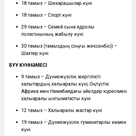
18 тамыз – Шекарашылар күні
18 тамыз – Спорт күні
29 тамыз – Семей сынақ ядролық
полигонының жабылу күні
30 тамыз (тамыздың соңғы жексенбісі) –
Шахтер күні
БҰҰ КҮННӘМЕСІ
9 тамыз – Дүниежүзілік жергілікті
халықтардың халықаралық күні; Оңтүстік
Африка мен Намибиядағы әйелдер күресімен
халықаралық ынтымақтастық күні
12 тамыз – Халықаралық жастар күні
19 тамыз – Дүниежүзілік гуманитарлық көмек
күні