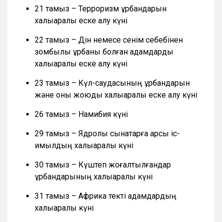
21 тамыз – Терроризм құрбандарын
халықаралық еске алу күні
22 тамыз – Дін немесе сенім себебінен
зомбылық құрбаны болған адамдарды
халықаралық еске алу күні
23 тамыз – Күл-саудасының құрбандарын
және оны жоюды халықаралық еске алу күні
26 тамыз – Намибия күні
29 тамыз – Ядролық сынақтарға қарсы іс-
қимылдың халықаралық күні
30 тамыз – Күштеп жоғалтылғандар
құрбандарының халықаралық күні
31 тамыз – Африка текті адамдардың
халықаралық күні