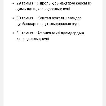
29 тамыз – Ядролық сынақтарға қарсы іс-
қимылдың халықаралық күні
30 тамыз – Күштеп жоғалтылғандар
құрбандарының халықаралық күні
31 тамыз – Африка текті адамдардың
халықаралық күні