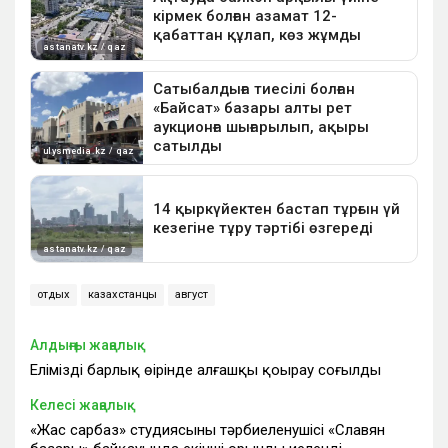
отдых
казахстанцы
август
Алдыңғы жаңалық
Еліміздің барлық өңірінде алғашқы қоңырау соғылды
Келесі жаңалық
«Жас сарбаз» студиясының тәрбиеленушісі «Славян