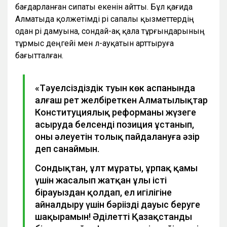
бағдарланған сипаты екенін айтты. Бұл қағида
Алматыда қолжетімді әрі сапалы қызметтердің
одан әрі дамуына, сондай-ақ қала тұрғындарының
тұрмыс деңгейі мен әл-ауқатын арттыруға
бағытталған.
«Тәуелсіздіздік туын көк аспанында
алғаш рет желбіреткен Алматылықтар
Конституциялық реформаны жүзеге
асыруда белсенді позиция ұстанып,
оның әлеуетін толық пайдалануға әзір
деп санаймын.
Сондықтан, ұлт мұраты, ұрпақ қамы
үшін жасалып жатқан ұлы істі
бірауыздан қолдап, ел игілігіне
айналдыру үшін бәріңізді дауыс беруге
шақырамын! Әділетті Қазақстанды