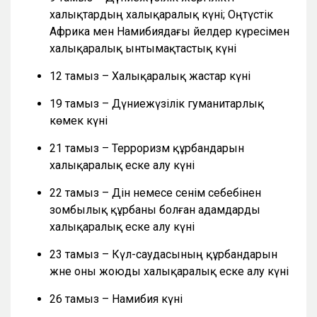
халықтардың халықаралық күні; Оңтүстік
Африка мен Намибиядағы әйелдер күресімен
халықаралық ынтымақтастық күні
12 тамыз – Халықаралық жастар күні
19 тамыз – Дүниежүзілік гуманитарлық
көмек күні
21 тамыз – Терроризм құрбандарын
халықаралық еске алу күні
22 тамыз – Дін немесе сенім себебінен
зомбылық құрбаны болған адамдарды
халықаралық еске алу күні
23 тамыз – Күл-саудасының құрбандарын
және оны жоюды халықаралық еске алу күні
26 тамыз – Намибия күні