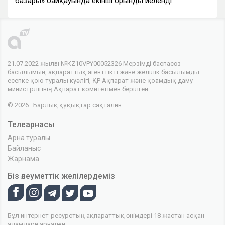
базары» байқауында екінші орынды иеленді
21.07.2022 жылғы №KZ10VPY00052326 Мерзімді баспасөз
басылымын, ақпараттық агенттікті және желілік басылымды
есепке қою туралы куәлігі, ҚР Ақпарат және қоғамдық даму
министрлігінің Ақпарат комитетімен берілген.
© 2026 . Барлық құқықтар сақталған
Телеарнасы
Арна туралы
Байланыс
Жарнама
Біз әлеуметтік желілердеміз
Бұл интернет-ресурстың ақпараттық өнімдері 18 жастан асқан
адамдарға арналған.