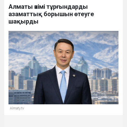
Алматы әкімі тұрғындарды
азаматтық борышын өтеуге
шақырды
Almaty.tv