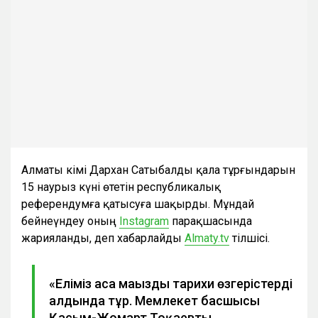
Алматы әкімі Дархан Сатыбалды қала тұрғындарын
15 наурыз күні өтетін республикалық
референдумға қатысуға шақырды. Мұндай
бейнеүндеу оның
Instagram
парақшасында
жарияланды, деп хабарлайды
Almaty.tv
тілшісі.
«Еліміз аса маңызды тарихи өзгерістердің
алдында тұр. Мемлекет басшысы
Қасым-Жомарт Тоқаевтың