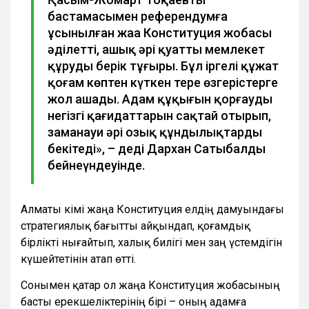
бастамасымен референдумға
ұсынылған жаңа Конституция жобасы
әділетті, ашық әрі қуатты мемлекет
құрудың берік тұғыры. Бұл іргелі құжат
қоғам көптен күткен терең өзгерістерге
жол ашады. Адам құқығын қорғаудың
негізгі қағидаттарын сақтай отырып,
заманауи әрі озық құндылықтарды
бекітеді», – деді Дархан Сатыбалды
бейнеүндеуінде.
Алматы әкімі жаңа Конституция елдің дамуындағы
стратегиялық бағытты айқындап, қоғамдық
бірлікті нығайтып, халық билігі мен заң үстемдігін
күшейтетінін атап өтті.
Сонымен қатар ол жаңа Конституция жобасының
басты ерекшеліктерінің бірі – оның адамға