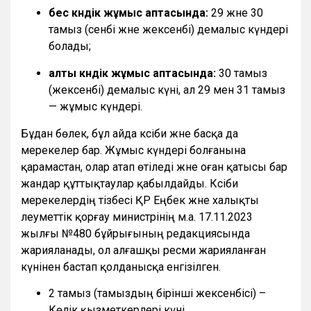
бес күндік жұмыс аптасында:
29 және 30
тамыз (сенбі және жексенбі) демалыс күндері
болады;
алты күндік жұмыс аптасында:
30 тамыз
(жексенбі) демалыс күні, ал 29 мен 31 тамыз
— жұмыс күндері.
Бұдан бөлек, бұл айда кәсіби және басқа да
мерекелер бар. Жұмыс күндері болғанына
қарамастан, олар атап өтіледі және оған қатысы бар
жандар құттықтаулар қабылдайды. Кәсіби
мерекелердің тізбесі ҚР Еңбек және халықты
әлеуметтік қорғау министрінің м.а. 17.11.2023
жылғы №480 бұйрығының редакциясында
жарияланады, ол алғашқы ресми жарияланған
күнінен бастап қолданысқа енгізілген.
2 тамыз (тамыздың бірінші жексенбісі) –
Көлік қызметкерлері күні