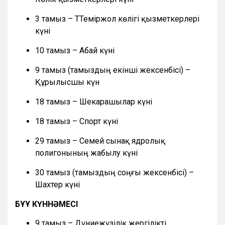
3 тамыз – ТТеміржол көлігі қызметкерлері
күні
10 тамыз – Абай күні
9 тамыз (тамыздың екінші жексенбісі) –
Құрылысшы күн
18 тамыз – Шекарашылар күні
18 тамыз – Спорт күні
29 тамыз – Семей сынақ ядролық
полигонының жабылу күні
30 тамыз (тамыздың соңғы жексенбісі) –
Шахтер күні
БҰҰ КҮННӘМЕСІ
9 тамыз – Дүниежүзілік жергілікті