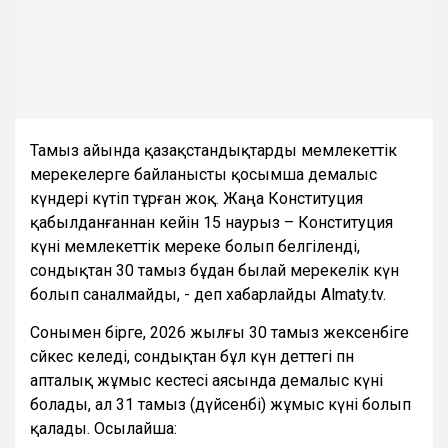
Тамыз айында қазақстандықтарды мемлекеттік
мерекелерге байланысты қосымша демалыс
күндері күтіп тұрған жоқ. Жаңа Конституция
қабылданғаннан кейін 15 наурыз – Конституция
күні мемлекеттік мереке болып белгіленді,
сондықтан 30 тамыз бұдан былай мерекелік күн
болып саналмайды, - деп хабарлайды Almaty.tv.
Сонымен бірге, 2026 жылғы 30 тамыз жексенбіге
сәйкес келеді, сондықтан бұл күн әдеттегі пән
апталық жұмыс кестесі аясында демалыс күні
болады, ал 31 тамыз (дүйсенбі) жұмыс күні болып
қалады. Осылайша: