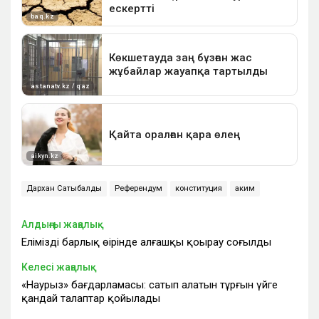
Дархан Сатыбалды
Референдум
конституция
аким
Алдыңғы жаңалық
Еліміздің барлық өңірінде алғашқы қоңырау соғылды
Келесі жаңалық
«Наурыз» бағдарламасы: сатып алатын тұрғын үйге
қандай талаптар қойылады