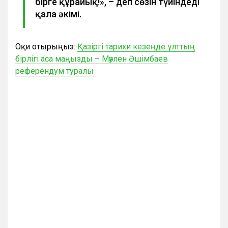
бірге құрайық!», – деп сөзін түйіндеді
қала әкімі.
Оқи отырыңыз:
Қазіргі тарихи кезеңде ұлттың
бірлігі аса маңызды – Мәулен Әшімбаев
референдум туралы