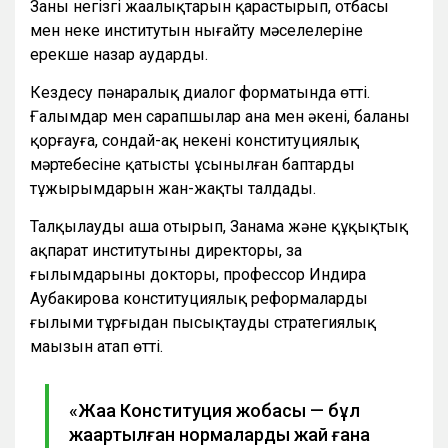
Заңның негізгі жаңалықтарын қарастырып, отбасы
мен неке институтын нығайту мәселелеріне
ерекше назар аударды.
Кездесу пәнаралық диалог форматында өтті.
Ғалымдар мен сарапшылар ана мен әкені, баланы
қорғауға, сондай-ақ некенің конституциялық
мәртебесіне қатысты ұсынылған баптардың
тұжырымдарын жан-жақты талдады.
Талқылауды аша отырып, Заңнама және құқықтық
ақпарат институтының директоры, заң
ғылымдарының докторы, профессор Индира
Аубакирова конституциялық реформаларды
ғылыми тұрғыдан пысықтаудың стратегиялық
маңызын атап өтті.
«Жаңа Конституция жобасы — бұл
жаңартылған нормалардың жай ғана