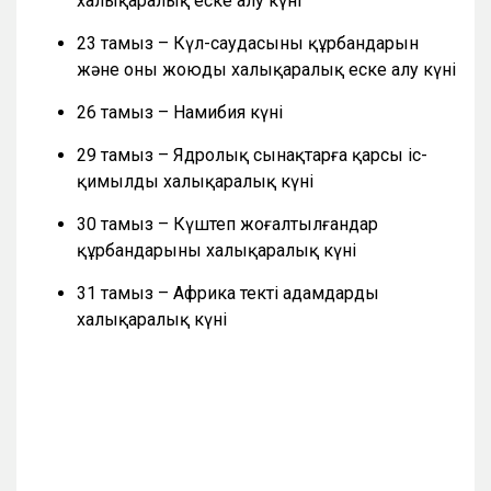
халықаралық еске алу күні
23 тамыз – Күл-саудасының құрбандарын
және оны жоюды халықаралық еске алу күні
26 тамыз – Намибия күні
29 тамыз – Ядролық сынақтарға қарсы іс-
қимылдың халықаралық күні
30 тамыз – Күштеп жоғалтылғандар
құрбандарының халықаралық күні
31 тамыз – Африка текті адамдардың
халықаралық күні