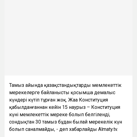
Тамыз айында қазақстандықтарды мемлекеттік
мерекелерге байланысты қосымша демалыс
күндері күтіп тұрған жоқ. Жаңа Конституция
қабылданғаннан кейін 15 наурыз – Конституция
күні мемлекеттік мереке болып белгіленді,
сондықтан 30 тамыз бұдан былай мерекелік күн
болып саналмайды, - деп хабарлайды Almaty.tv.