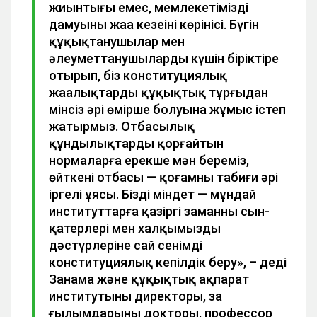
жиынтығы емес, мемлекетіміздің
дамуының жаңа кезеңінің көрінісі. Бүгін
құқықтанушылар мен
әлеуметтанушылардың күшін біріктіре
отырып, біз конституциялық
жаңалықтардың құқықтық тұрғыдан
мінсіз әрі өміршең болуына жұмыс істеп
жатырмыз. Отбасылық
құндылықтарды қорғайтын
нормаларға ерекше мән береміз,
өйткені отбасы — қоғамның табиғи әрі
іргелі ұясы. Біздің міндет — мұндай
институттарға қазіргі заманның сын-
қатерлері мен халқымыздың
дәстүрлеріне сай сенімді
конституциялық кепілдік беру», – деді
Заңнама және құқықтық ақпарат
институтының директоры, заң
ғылымдарының докторы, профессор