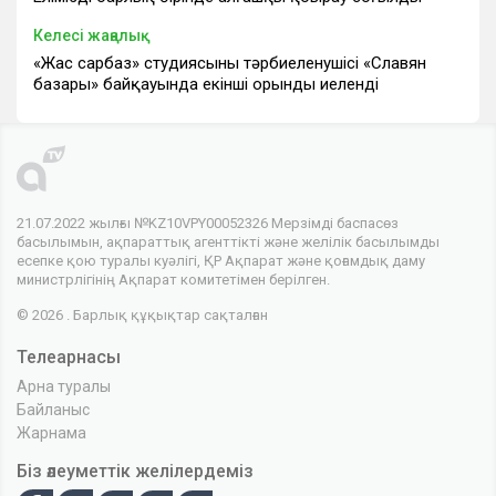
Келесі жаңалық
«Жас сарбаз» студиясының тәрбиеленушісі «Славян
базары» байқауында екінші орынды иеленді
21.07.2022 жылғы №KZ10VPY00052326 Мерзімді баспасөз
басылымын, ақпараттық агенттікті және желілік басылымды
есепке қою туралы куәлігі, ҚР Ақпарат және қоғамдық даму
министрлігінің Ақпарат комитетімен берілген.
© 2026 . Барлық құқықтар сақталған
Телеарнасы
Арна туралы
Байланыс
Жарнама
Біз әлеуметтік желілердеміз