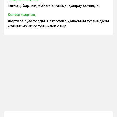
Еліміздің барлық өңірінде алғашқы қоңырау соғылды
Келесі жаңалық
Жертөле суға толды: Петропавл қаласының тұрғындары
жағымсыз иіске тұншығып отыр