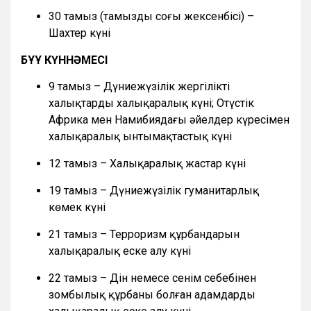
30 тамыз (тамыздың соңғы жексенбісі) –
Шахтер күні
БҰҰ КҮННӘМЕСІ
9 тамыз – Дүниежүзілік жергілікті
халықтардың халықаралық күні; Оңтүстік
Африка мен Намибиядағы әйелдер күресімен
халықаралық ынтымақтастық күні
12 тамыз – Халықаралық жастар күні
19 тамыз – Дүниежүзілік гуманитарлық
көмек күні
21 тамыз – Терроризм құрбандарын
халықаралық еске алу күні
22 тамыз – Дін немесе сенім себебінен
зомбылық құрбаны болған адамдарды