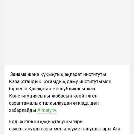
Заңнама және құқықтық ақпарат институты
Қазақстандық қоғамдық даму институтымен
бірлесіп Қазақстан Республикасы жаңа
Конституциясының жобасын кеңейтілген
сараптамалық талқылаудан өткізді, деп
хабарлайды
Almaty.tv.
Елдің жетекші құқықтанушылары,
саясаттанушылары мен әлеуметтанушылары Ата