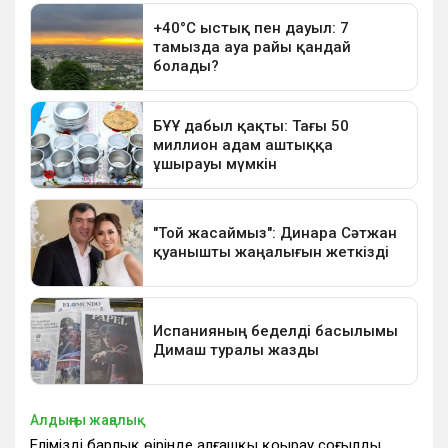
Алдыңғы жаңалық
Еліміздің барлық өңірінде алғашқы қоңырау соғылды