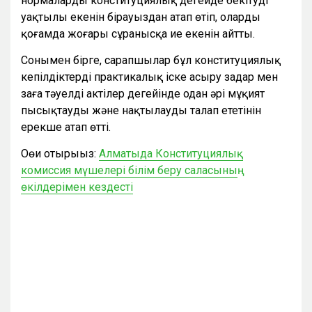
нормаларды конституциялық деңгейде бекітудің
уақтылы екенін бірауыздан атап өтіп, олардың
қоғамда жоғары сұранысқа ие екенін айтты.
Сонымен бірге, сарапшылар бұл конституциялық
кепілдіктерді практикалық іске асыру заңдар мен
заңға тәуелді актілер деңгейінде одан әрі мұқият
пысықтауды және нақтылауды талап ететінін
ерекше атап өтті.
Оөи отырыңыз:
Алматыда Конституциялық
комиссия мүшелері білім беру саласының
өкілдерімен кездесті