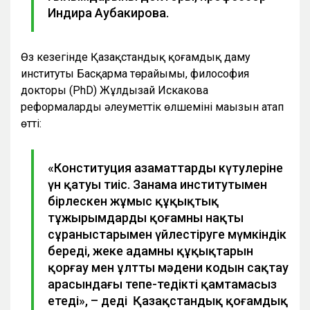
Индира Аубакирова.
Өз кезегінде Қазақстандық қоғамдық даму
институты Басқарма төрайымы, философия
докторы (PhD) Жұлдызай Искакова
реформалардың әлеуметтік өлшемінің маңызын атап
өтті:
«Конституция азаматтардың күтулеріне
үн қатуы тиіс. Заңнама институтымен
бірлескен жұмыс құқықтық
тұжырымдарды қоғамның нақты
сұраныстарымен үйлестіруге мүмкіндік
береді, жеке адамның құқықтарын
қорғау мен ұлттың мәдени кодын сақтау
арасындағы тепе-теңдікті қамтамасыз
етеді», – деді Қазақстандық қоғамдық