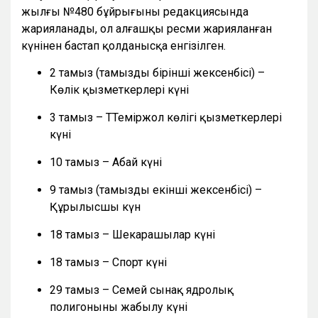
жылғы №480 бұйрығының редакциясында
жарияланады, ол алғашқы ресми жарияланған
күнінен бастап қолданысқа енгізілген.
2 тамыз (тамыздың бірінші жексенбісі) –
Көлік қызметкерлері күні
3 тамыз – ТТеміржол көлігі қызметкерлері
күні
10 тамыз – Абай күні
9 тамыз (тамыздың екінші жексенбісі) –
Құрылысшы күн
18 тамыз – Шекарашылар күні
18 тамыз – Спорт күні
29 тамыз – Семей сынақ ядролық
полигонының жабылу күні