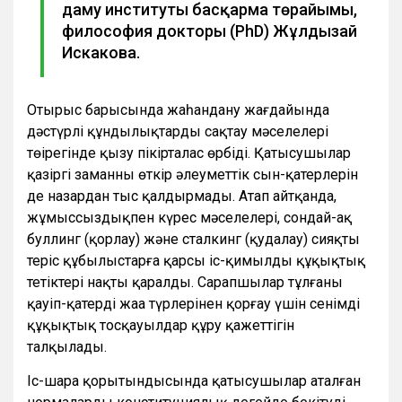
даму институты басқарма төрайымы,
философия докторы (PhD) Жұлдызай
Искакова.
Отырыс барысында жаһандану жағдайында
дәстүрлі құндылықтарды сақтау мәселелері
төңірегінде қызу пікірталас өрбіді. Қатысушылар
қазіргі заманның өткір әлеуметтік сын-қатерлерін
де назардан тыс қалдырмады. Атап айтқанда,
жұмыссыздықпен күрес мәселелері, сондай-ақ
буллинг (қорлау) және сталкинг (қудалау) сияқты
теріс құбылыстарға қарсы іс-қимылдың құқықтық
тетіктері нақты қаралды. Сарапшылар тұлғаны
қауіп-қатердің жаңа түрлерінен қорғау үшін сенімді
құқықтық тосқауылдар құру қажеттігін
талқылады.
Іс-шара қорытындысында қатысушылар аталған