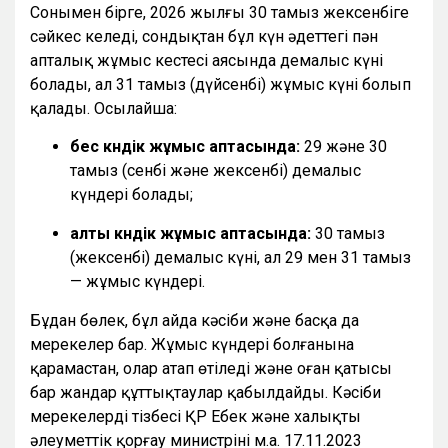
Сонымен бірге, 2026 жылғы 30 тамыз жексенбіге
сәйкес келеді, сондықтан бұл күн әдеттегі пән
апталық жұмыс кестесі аясында демалыс күні
болады, ал 31 тамыз (дүйсенбі) жұмыс күні болып
қалады. Осылайша:
бес күндік жұмыс аптасында:
29 және 30
тамыз (сенбі және жексенбі) демалыс
күндері болады;
алты күндік жұмыс аптасында:
30 тамыз
(жексенбі) демалыс күні, ал 29 мен 31 тамыз
— жұмыс күндері.
Бұдан бөлек, бұл айда кәсіби және басқа да
мерекелер бар. Жұмыс күндері болғанына
қарамастан, олар атап өтіледі және оған қатысы
бар жандар құттықтаулар қабылдайды. Кәсіби
мерекелердің тізбесі ҚР Еңбек және халықты
әлеуметтік қорғау министрінің м.а. 17.11.2023