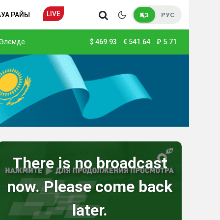
LIVE
АУА РАЙЫ
ҚАЗ
РУС
Әлемде
$
469.93
€
541.64
₽
5.71