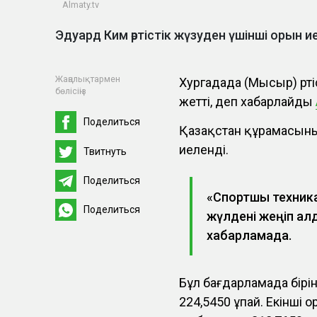
Аlmaty.tv
Эдуард Ким әртістік жүзуден үшінші орын и
Жаңалықтармен
Хургадада (Мысыр) әрті
бөлісіңіз
жетті, деп хабарлайды
Поделиться
Қазақстан құрамасының
иеленді.
Твитнуть
Поделиться
«Спортшы техника
Поделиться
жүлдені жеңіп алд
хабарламада.
Бұл бағдарламада бірі
224,5450 ұпай. Екінші