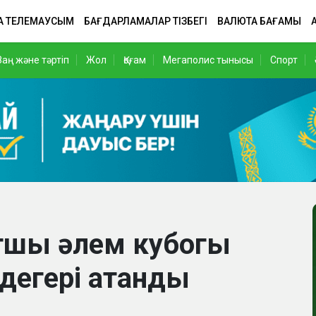
А ТЕЛЕМАУСЫМ
БАҒДАРЛАМАЛАР ТІЗБЕГІ
ВАЛЮТА БАҒАМЫ
Заң және тәртіп
Жол
Қоғам
Мегаполис тынысы
Спорт
ртшы әлем кубогы
лдегері атанды