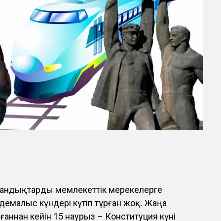
андықтарды мемлекеттік мерекелерге
емалыс күндері күтіп тұрған жоқ. Жаңа
аннан кейін 15 наурыз – Конституция күні