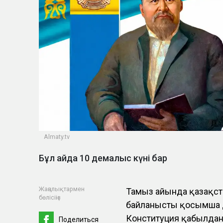
Almaty.tv
Бұл айда 10 демалыс күні бар
Жаңалықтармен
Тамыз айында қазақст
бөлісіңіз
байланысты қосымша д
Конституция қабылданғ
Поделиться