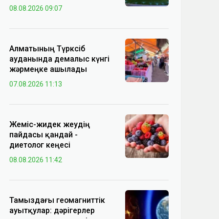
08.08.2026 09:07
Алматының Түрксіб
ауданында демалыс күнгі
жәрмеңке ашылады
07.08.2026 11:13
Жеміс-жидек жеудің
пайдасы қандай -
диетолог кеңесі
08.08.2026 11:42
Тамыздағы геомагниттік
ауытқулар: дәрігерлер