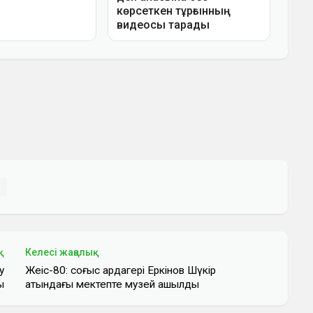
қ
Келесі жаңалық
у
Жеңіс-80: соғыс ардагері Еркінов Шүкір
ы
атындағы мектепте музей ашылды