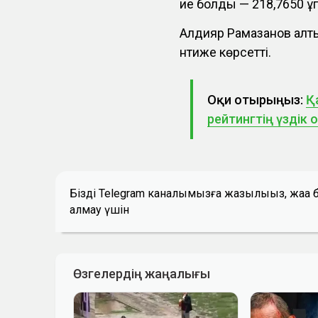
ие болды — 218,7650 ұп
Алдияр Рамазанов алты
нәтиже көрсетті.
Оқи отырыңыз:
Қ
рейтингтің үздік 
Біздің Telegram каналымызға жазылыңыз, жаң
алмау үшін