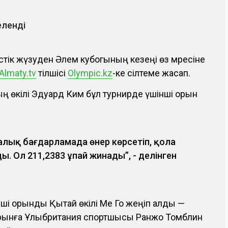
еленді
стік жүзуден Әлем кубогының кезеңі өз мәресіне
Аlmaty.tv
тілшісі
Оlympic.kz
-ке сілтеме жасап.
 өкілі Эдуард Ким бұл турнирде үшінші орын
лық бағдарламада өнер көрсетіп, қола
ы. Ол 211,2383 ұпай жинады”, - делінген
нші орынды Қытай өкілі Ме Го жеңіп алды —
 орынға Ұлыбритания спортшысы Ранжо Томблин