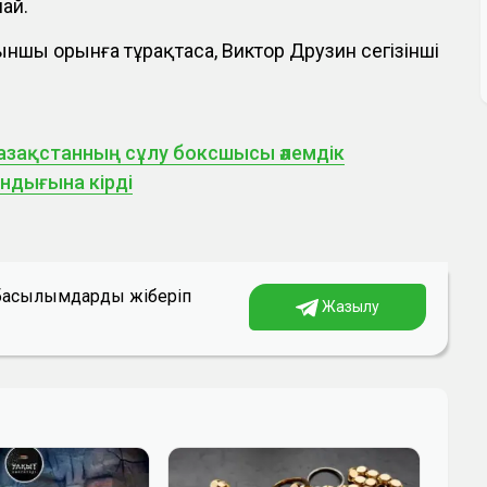
ай.
ншы орынға тұрақтаса, Виктор Друзин сегізінші
азақстанның сұлу боксшысы әлемдік
ондығына кірді
а басылымдарды жіберіп
Жазылу