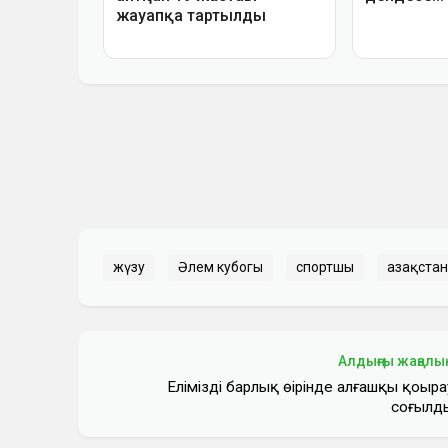
жүзу
Әлем кубогы
спортшы
Қазақстан
Алдыңғы жаңалы
Еліміздің барлық өңірінде алғашқы қоңыра
соғылд