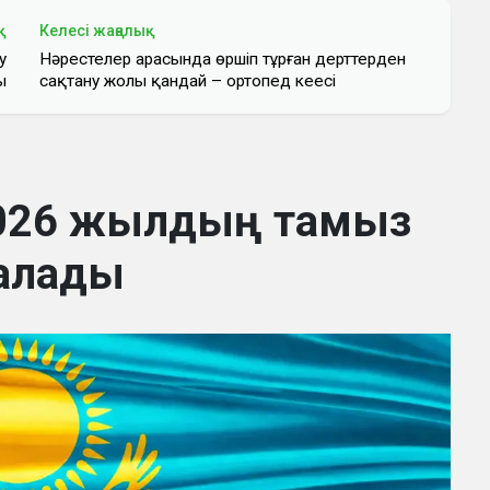
қ
Келесі жаңалық
у
Нәрестелер арасында өршіп тұрған дерттерден
ы
сақтану жолы қандай – ортопед кеңесі
2026 жылдың тамыз
алады