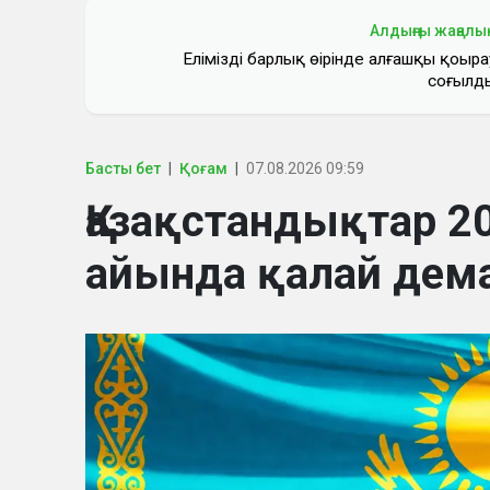
Алдыңғы жаңалы
Еліміздің барлық өңірінде алғашқы қоңыра
соғылд
Басты бет
Қоғам
07.08.2026 09:59
Қазақстандықтар 
айында қалай дем