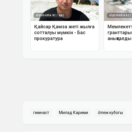
гимнаст
Милад Карими
Әлем кубогы