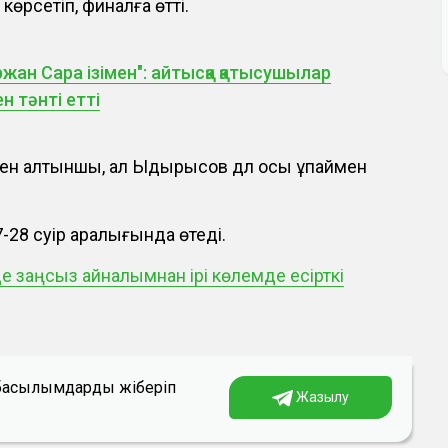
көрсетіп, финалға өтті.
ржан Сара ізімен": айтысқа қатысушылар
н тәнті етті
мен алтыншы, ал Ыдырысов дәл осы ұпаймен
28 сәуір аралығында өтеді.
де заңсыз айналымнан ірі көлемде есірткі
а басылымдарды жіберіп
Жазылу