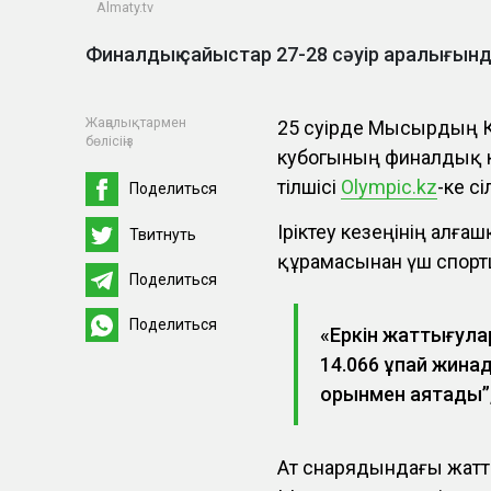
Аlmaty.tv
Финалдық сайыстар 27-28 сәуір аралығынд
Жаңалықтармен
25 сәуірде Мысырдың 
бөлісіңіз
кубогының финалдық к
тілшісі
Оlympic.kz
-ке с
Поделиться
Іріктеу кезеңінің алғ
Твитнуть
құрамасынан үш спорт
Поделиться
Поделиться
«Еркін жаттығула
14.066 ұпай жинад
орынмен аяқтады”,
Ат снарядындағы жатт