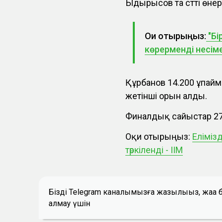
Ыдырысов та сәтті өнер 
Оқи отырыңыз:
"Бі
көрерменді несіме
Құрбанов 14.200 ұпай
жетінші орын алды.
Финалдық сайыстар 27-
Оқи отырыңыз:
Еліміз
тәркіленді - ІІМ
Біздің Telegram каналымызға жазылыңыз, жаң
алмау үшін