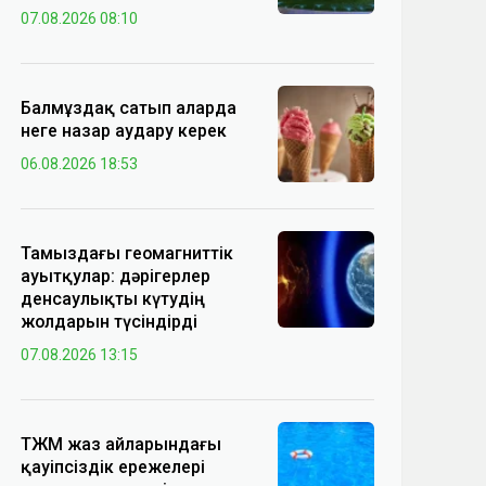
07.08.2026 08:10
Балмұздақ сатып аларда
неге назар аудару керек
06.08.2026 18:53
Тамыздағы геомагниттік
ауытқулар: дәрігерлер
денсаулықты күтудің
жолдарын түсіндірді
07.08.2026 13:15
ТЖМ жаз айларындағы
қауіпсіздік ережелері