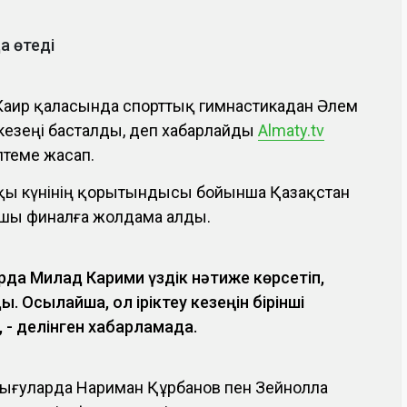
а өтеді
Каир қаласында спорттық гимнастикадан Әлем
езеңі басталды, деп хабарлайды
Аlmaty.tv
ілтеме жасап.
ашқы күнінің қорытындысы бойынша Қазақстан
шы финалға жолдама алды.
рда Милад Карими үздік нәтиже көрсетіп,
ы. Осылайша, ол іріктеу кезеңін бірінші
 - делінген хабарламада.
ығуларда Нариман Құрбанов пен Зейнолла