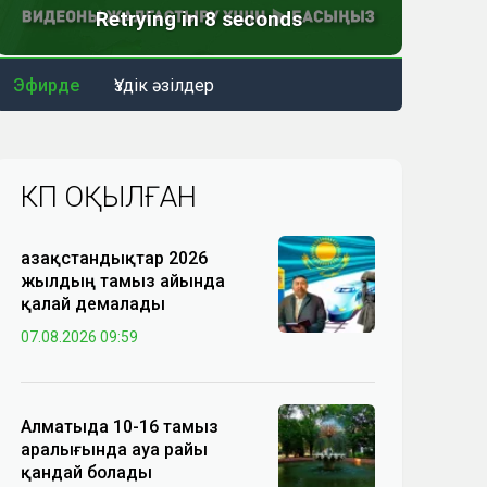
Эфирде
Үздік әзілдер
КӨП ОҚЫЛҒАН
Қазақстандықтар 2026
жылдың тамыз айында
қалай демалады
07.08.2026 09:59
Алматыда 10-16 тамыз
аралығында ауа райы
қандай болады