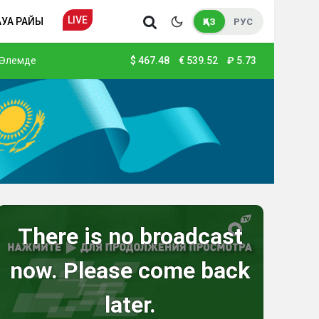
LIVE
АУА РАЙЫ
ҚАЗ
РУС
Әлемде
$
467.48
€
539.52
₽
5.73