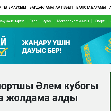
А ТЕЛЕМАУСЫМ
БАҒДАРЛАМАЛАР ТІЗБЕГІ
ВАЛЮТА БАҒАМЫ
Заң және тәртіп
Жол
Қоғам
Мегаполис тынысы
Спорт
спортшы Әлем кубогы
на жолдама алды