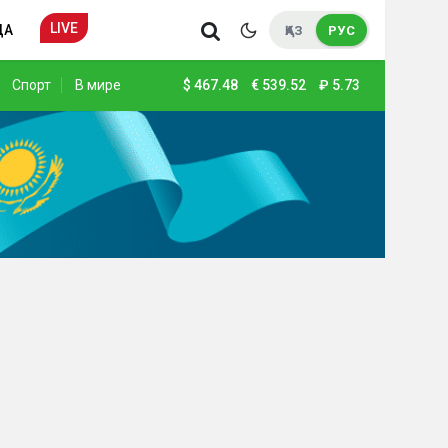
LIVE
ДА
ҚАЗ
РУС
Спорт
В мире
$
467.48
€
539.52
₽
5.73