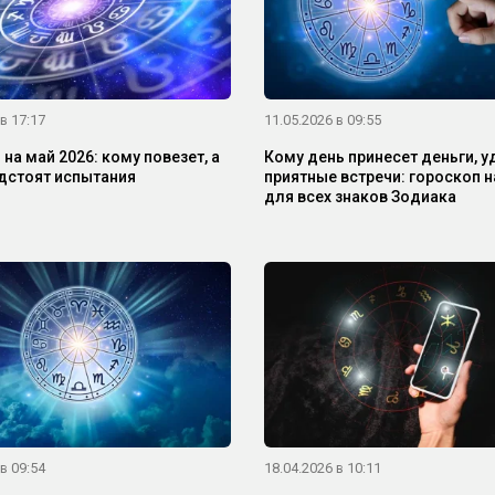
в 17:17
11.05.2026 в 09:55
на май 2026: кому повезет, а
Кому день принесет деньги, у
дстоят испытания
приятные встречи: гороскоп н
для всех знаков Зодиака
в 09:54
18.04.2026 в 10:11