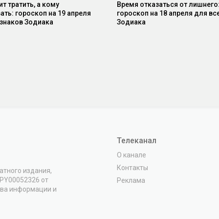
т тратить, а кому
Время отказаться от лишнего
ать: гороскоп на 19 апреля
гороскоп на 18 апреля для вс
 знаков Зодиака
Зодиака
Телеканал
О канале
Контакты
атного издания,
VPY00052326 от
Реклама
тва информации и