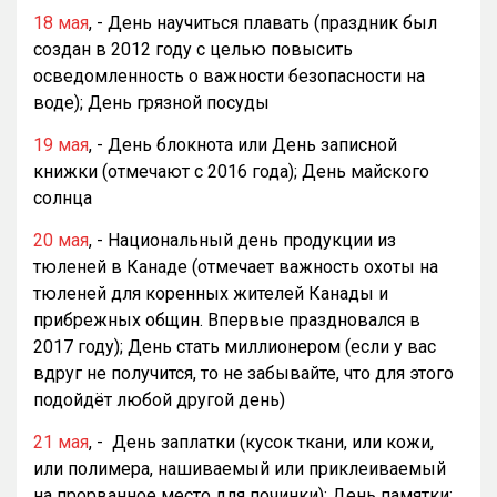
18 мая
, - День научиться плавать (праздник был
создан в 2012 году с целью повысить
осведомленность о важности безопасности на
воде); День грязной посуды
19 мая
, - День блокнота или День записной
книжки (отмечают с 2016 года); День майского
солнца
20 мая
, - Национальный день продукции из
тюленей в Канаде (отмечает важность охоты на
тюленей для коренных жителей Канады и
прибрежных общин. Впервые праздновался в
2017 году); День стать миллионером (если у вас
вдруг не получится, то не забывайте, что для этого
подойдёт любой другой день)
21 мая
, - День заплатки (кусок ткани, или кожи,
или полимера, нашиваемый или приклеиваемый
на прорванное место для починки); День памятки;