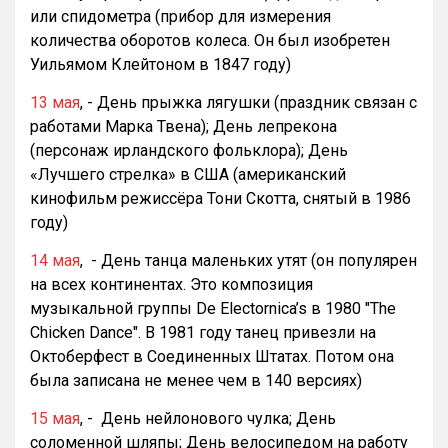
или спидометра (прибор для измерения
количества оборотов колеса. Он был изобретен
Уильямом Клейтоном в 1847 году)
13 мая
, - День прыжка лягушки (праздник связан с
работами Марка Твена); День лепрекона
(персонаж ирландского фольклора); День
«Лучшего стрелка» в США (американский
кинофильм режиссёра Тони Скотта, снятый в 1986
году)
14 мая
, - День танца маленьких утят (он популярен
на всех континентах. Это композиция
музыкальной группы De Electornica’s в 1980 "The
Chicken Dance". В 1981 году танец привезли на
Октоберфест в Соединенных Штатах. Потом она
была записана не менее чем в 140 версиях)
15 мая
, - День нейлонового чулка; День
соломенной шляпы; День велосипедом на работу