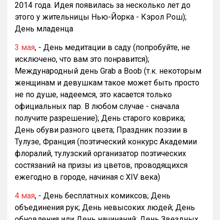
2014 года. Идея появилась за несколько лет до
этого у жительницы Нью-Йорка - Кэрол Рош);
День младенца
3 мая
, - День медитации в саду (попробуйте, не
исключено, что вам это понравится);
Международный день Grab a Boob (т.к. некоторым
женщинам и девушкам такое может быть просто
не по душе, надеемся, это касается только
официальных пар. В любом случае - сначала
получите разрешение); День старого коврика;
День обуви разного цвета; Праздник поэзии в
Тулузе, Франция (поэтический конкурс Академии
флоралий, тулузский организатор поэтических
состязаний на призы из цветов, проводящихся
ежегодно в городе, начиная с XIV века)
4 мая
, - День бесплатных комиксов; День
объединения рук; День невысоких людей; День
обновления или День начинаний; День Звездных