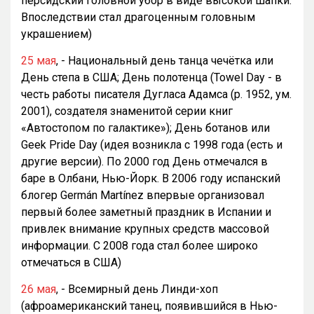
персидский головной убор в виде высокой шапки.
Впоследствии стал драгоценным головным
украшением)
25 мая
, - Национальный день танца чечётка или
День степа в США; День полотенца (Towel Day - в
честь работы писателя Дугласа Адамса (р. 1952, ум.
2001), создателя знаменитой серии книг
«Автостопом по галактике»); День ботанов или
Geek Pride Day (идея возникла с 1998 года (есть и
другие версии). По 2000 год День отмечался в
баре в Олбани, Нью-Йорк. В 2006 году испанский
блогер Germán Martínez впервые организовал
первый более заметный праздник в Испании и
привлек внимание крупных средств массовой
информации. С 2008 года стал более широко
отмечаться в США)
26 мая
, - Всемирный день Линди-хоп
(афроамериканский танец, появившийся в Нью-