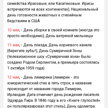
семейства Ирисовые, или Касатиковые. Ирисы
встречаются на всех континентах); Национальный
день готовности животных к стихийным
бедствиям в США
10 мая
, - День уборки в своей комнате (иногда это
просто необходимо); День ветряной мельницы
11 мая
, - День поезда; День корневого канала
(берегите зубы!); День Сумеречной Зоны
(телевизионное шоу «Сумеречная зона» было
создано Родом Серлингом, а премьера состоялась
1 октября 1959 года)
12 мая
, - День лимерика (лимерик - это
юмористический стих в пять строк, а название
происходит от названия города Лимерик,
Ирландия. Дата отмечает день рождения писателя
Эдуарда Лира. В 1846 году в его «Книге глупостей»
он популяризировал этот стиль); День одометра