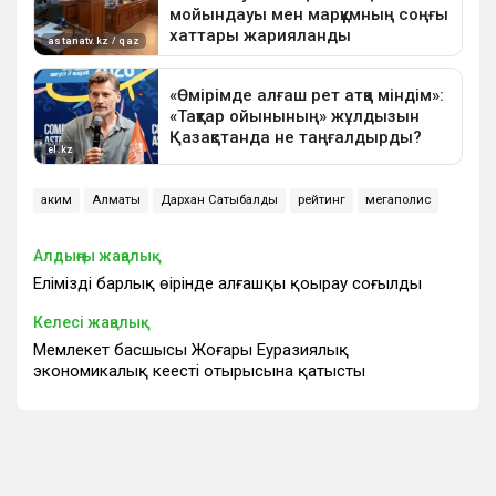
аким
Алматы
Дархан Сатыбалды
рейтинг
мегаполис
Алдыңғы жаңалық
Еліміздің барлық өңірінде алғашқы қоңырау соғылды
Келесі жаңалық
Мемлекет басшысы Жоғары Еуразиялық
экономикалық кеңестің отырысына қатысты