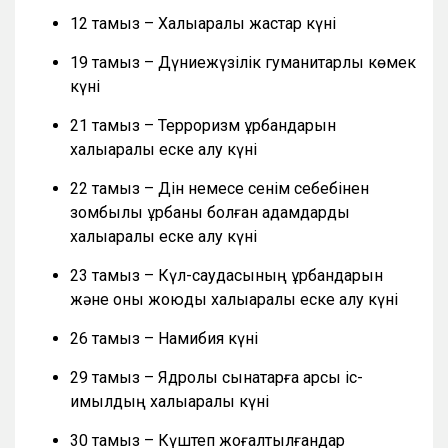
12 тамыз – Халықаралық жастар күні
19 тамыз – Дүниежүзілік гуманитарлық көмек
күні
21 тамыз – Терроризм құрбандарын
халықаралық еске алу күні
22 тамыз – Дін немесе сенім себебінен
зомбылық құрбаны болған адамдарды
халықаралық еске алу күні
23 тамыз – Күл-саудасының құрбандарын
және оны жоюды халықаралық еске алу күні
26 тамыз – Намибия күні
29 тамыз – Ядролық сынақтарға қарсы іс-
қимылдың халықаралық күні
30 тамыз – Күштеп жоғалтылғандар