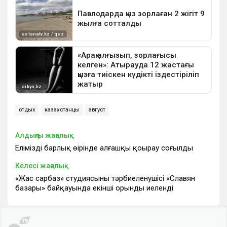
отдых
казахстанцы
август
Алдыңғы жаңалық
Еліміздің барлық өңірінде алғашқы қоңырау соғылды
Келесі жаңалық
«Жас сарбаз» студиясының тәрбиеленушісі «Славян
базары» байқауында екінші орынды иеленді