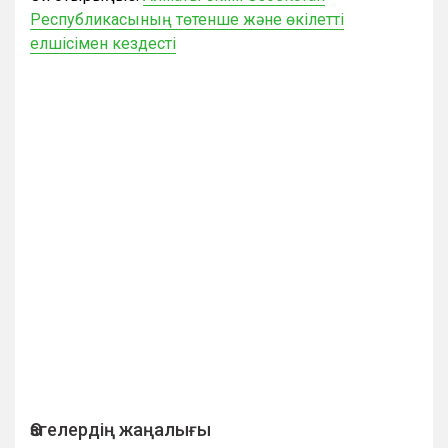
Республикасының төтенше және өкілетті
елшісімен кездесті