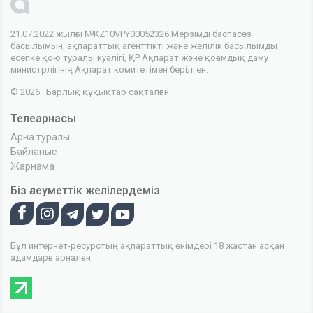
21.07.2022 жылғы №KZ10VPY00052326 Мерзімді баспасөз
басылымын, ақпараттық агенттікті және желілік басылымды
есепке қою туралы куәлігі, ҚР Ақпарат және қоғамдық даму
министрлігінің Ақпарат комитетімен берілген.
© 2026 . Барлық құқықтар сақталған
Телеарнасы
Арна туралы
Байланыс
Жарнама
Біз әлеуметтік желілердеміз
Бұл интернет-ресурстың ақпараттық өнімдері 18 жастан асқан
адамдарға арналған.