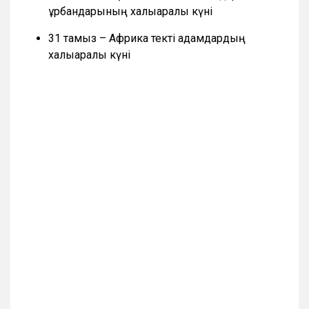
құрбандарының халықаралық күні
31 тамыз – Африка текті адамдардың
халықаралық күні