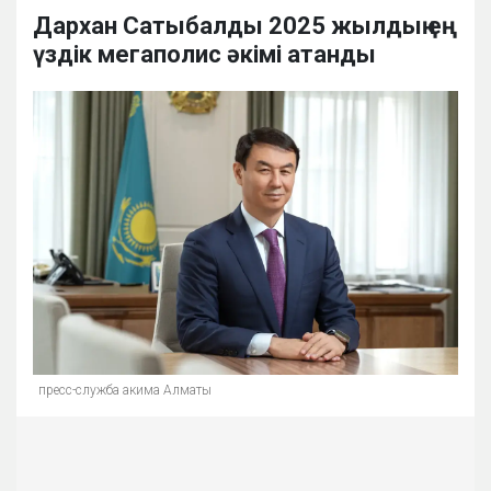
Дархан Сатыбалды 2025 жылдың ең
үздік мегаполис әкімі атанды
пресс-служба акима Алматы