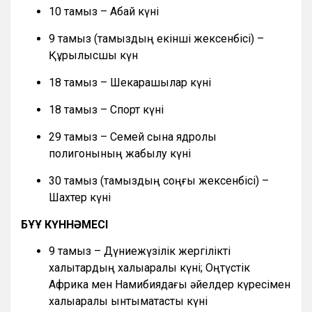
10 тамыз – Абай күні
9 тамыз (тамыздың екінші жексенбісі) –
Құрылысшы күн
18 тамыз – Шекарашылар күні
18 тамыз – Спорт күні
29 тамыз – Семей сынақ ядролық
полигонының жабылу күні
30 тамыз (тамыздың соңғы жексенбісі) –
Шахтер күні
БҰҰ КҮННӘМЕСІ
9 тамыз – Дүниежүзілік жергілікті
халықтардың халықаралық күні; Оңтүстік
Африка мен Намибиядағы әйелдер күресімен
халықаралық ынтымақтастық күні