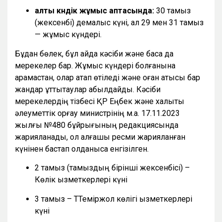
алты күндік жұмыс аптасында:
30 тамыз
(жексенбі) демалыс күні, ал 29 мен 31 тамыз
— жұмыс күндері.
Бұдан бөлек, бұл айда кәсіби және басқа да
мерекелер бар. Жұмыс күндері болғанына
қарамастан, олар атап өтіледі және оған қатысы бар
жандар құттықтаулар қабылдайды. Кәсіби
мерекелердің тізбесі ҚР Еңбек және халықты
әлеуметтік қорғау министрінің м.а. 17.11.2023
жылғы №480 бұйрығының редакциясында
жарияланады, ол алғашқы ресми жарияланған
күнінен бастап қолданысқа енгізілген.
2 тамыз (тамыздың бірінші жексенбісі) –
Көлік қызметкерлері күні
3 тамыз – ТТеміржол көлігі қызметкерлері
күні