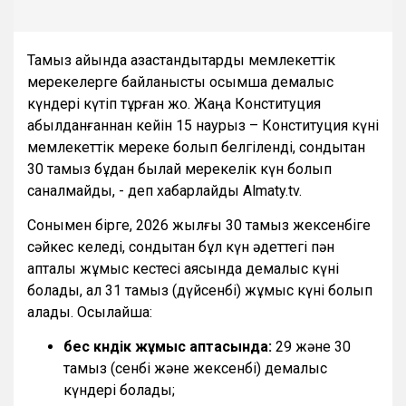
Тамыз айында қазақстандықтарды мемлекеттік
мерекелерге байланысты қосымша демалыс
күндері күтіп тұрған жоқ. Жаңа Конституция
қабылданғаннан кейін 15 наурыз – Конституция күні
мемлекеттік мереке болып белгіленді, сондықтан
30 тамыз бұдан былай мерекелік күн болып
саналмайды, - деп хабарлайды Almaty.tv.
Сонымен бірге, 2026 жылғы 30 тамыз жексенбіге
сәйкес келеді, сондықтан бұл күн әдеттегі пән
апталық жұмыс кестесі аясында демалыс күні
болады, ал 31 тамыз (дүйсенбі) жұмыс күні болып
қалады. Осылайша:
бес күндік жұмыс аптасында:
29 және 30
тамыз (сенбі және жексенбі) демалыс
күндері болады;