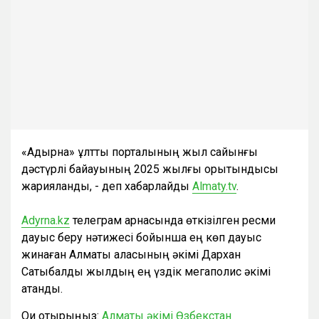
«Адырна» ұлттық порталының жыл сайынғы
дәстүрлі байқауының 2025 жылғы қорытындысы
жарияланды, - деп хабарлайды
Аlmaty.tv
.
Adyrna.kz
телеграм арнасында өткізілген ресми
дауыс беру нәтижесі бойынша ең көп дауыс
жинаған Алматы қаласының әкімі Дархан
Сатыбалды жылдың ең үздік мегаполис әкімі
атанды.
Оқи отырыңыз:
Алматы әкімі Өзбекстан