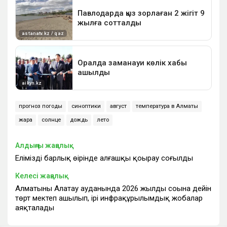
прогноз погоды
синоптики
август
температура в Алматы
жара
солнце
дождь
лето
Алдыңғы жаңалық
Еліміздің барлық өңірінде алғашқы қоңырау соғылды
Келесі жаңалық
Алматының Алатау ауданында 2026 жылдың соңына дейін
төрт мектеп ашылып, ірі инфрақұрылымдық жобалар
аяқталады