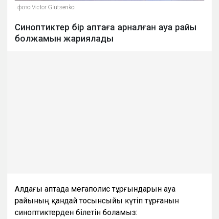
фото Victor Glutsenko
Синоптиктер бір аптаға арналған ауа райы
болжамын жариялады
Алдағы аптада мегаполис тұрғындарын ауа
райының қандай тосынсыйы күтіп тұрғанын
синоптиктерден білетін боламыз: