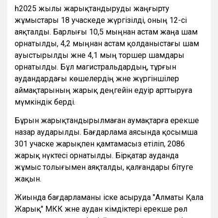
һ2025 жылы жарықтандыруды жаңғырту
жұмыстары 18 учаскеде жүргізілді, оның 12-сі
аяқталды. Барлығы 10,5 мыңнан астам жаңа шам
орнатылды, 4,2 мыңнан астам қолданыстағы шам
ауыстырылды және 4,1 мың торшер шамдары
орнатылды. Бұл магистральдардың, тұрғын
аудандардағы көшелердің және жүргіншілер
аймақтарының жарық деңгейін едәуір арттыруға
мүмкіндік берді.
Бұрын жарықтандырылмаған аумақтарға ерекше
назар аударылды. Бағдарлама аясында қосымша
301 учаске жарықпен қамтамасыз етіліп, 2086
жарық нүктесі орнатылды. Бірқатар ауданда
жұмыс толығымен аяқталды, қалғандары бітуге
жақын.
Жиында бағдарламаны іске асыруда "Алматы Қала
Жарық" МКК және аудан әкімдіктері ерекше рөл