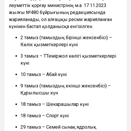
әлеуметтік қорғау министрінің м.а. 17.11.2023
жылғы №480 бұйрығының редакциясында
жарияланады, ол алғашқы ресми жарияланған
күнінен бастап қолданысқа енгізілген.
2 тамыз (тамыздың бірінші жексенбісі) –
Көлік қызметкерлері күні
3 тамыз – ТТеміржол көлігі қызметкерлері
күні
10 тамыз – Абай күні
9 тамыз (тамыздың екінші жексенбісі) –
Құрылысшы күн
18 тамыз – Шекарашылар күні
18 тамыз – Спорт күні
29 тамыз – Семей сынақ ядролық