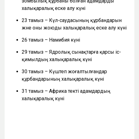
зомбылық құрбаны болған адамдарды
халықаралық еске алу күні
23 тамыз – Күл-саудасының құрбандарын
және оны жоюды халықаралық еске алу күні
26 тамыз – Намибия күні
29 тамыз – Ядролық сынақтарға қарсы іс-
қимылдың халықаралық күні
30 тамыз – Күштеп жоғалтылғандар
құрбандарының халықаралық күні
31 тамыз – Африка текті адамдардың
халықаралық күні