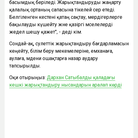
басымдық беріледі. Жарықтандыруды жаңарту
қалалық ортаның сапасына тікелей әсер етеді.
Белгіленген кестені қатаң сақтау, мердігерлерге
бақылауды күшейту және қазіргі мәселелерді
жедел шешу қажет", - деді әкім.
Сондай-ақ, сәулеттік жарықтандыру бағдарламасын
кеңейту, білім беру мекемелеріне, емханаға,
аулаға, мәдени ошақтарға назар аудару
тапсырылды.
Оқи отырыңыз:
Дархан Сатыбалды қаладағы
кешкі жарықтандыру нысандарын аралап көрді