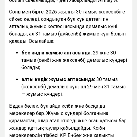
болып саналмайды, - деп хабарлайды Almaty.tv.
Сонымен бірге, 2026 жылғы 30 тамыз жексенбіге
сәйкес келеді, сондықтан бұл күн әдеттегі пән
апталық жұмыс кестесі аясында демалыс күні
болады, ал 31 тамыз (дүйсенбі) жұмыс күні болып
қалады. Осылайша:
бес күндік жұмыс аптасында:
29 және 30
тамыз (сенбі және жексенбі) демалыс күндері
болады;
алты күндік жұмыс аптасында:
30 тамыз
(жексенбі) демалыс күні, ал 29 мен 31 тамыз
— жұмыс күндері.
Бұдан бөлек, бұл айда кәсіби және басқа да
мерекелер бар. Жұмыс күндері болғанына
қарамастан, олар атап өтіледі және оған қатысы бар
жандар құттықтаулар қабылдайды. Кәсіби
мерекелердің тізбесі ҚР Еңбек және халықты