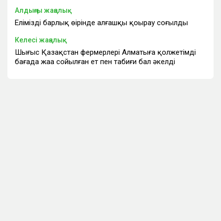
Алдыңғы жаңалық
Еліміздің барлық өңірінде алғашқы қоңырау соғылды
Келесі жаңалық
Шығыс Қазақстан фермерлері Алматыға қолжетімді
бағада жаңа сойылған ет пен табиғи бал әкелді