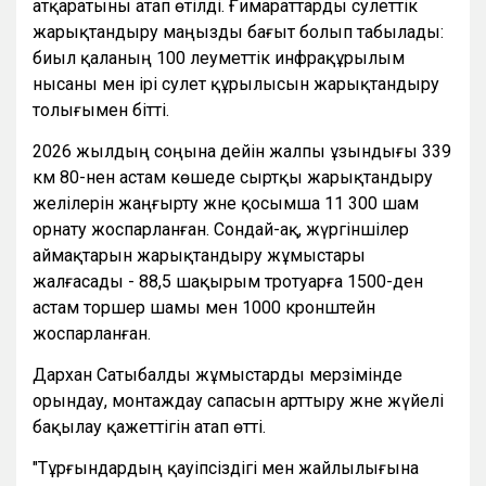
атқаратыны атап өтілді. Ғимараттарды сәулеттік
жарықтандыру маңызды бағыт болып табылады:
биыл қаланың 100 әлеуметтік инфрақұрылым
нысаны мен ірі сәулет құрылысын жарықтандыру
толығымен бітті.
2026 жылдың соңына дейін жалпы ұзындығы 339
км 80-нен астам көшеде сыртқы жарықтандыру
желілерін жаңғырту және қосымша 11 300 шам
орнату жоспарланған. Сондай-ақ, жүргіншілер
аймақтарын жарықтандыру жұмыстары
жалғасады - 88,5 шақырым тротуарға 1500-ден
астам торшер шамы мен 1000 кронштейн
жоспарланған.
Дархан Сатыбалды жұмыстарды мерзімінде
орындау, монтаждау сапасын арттыру және жүйелі
бақылау қажеттігін атап өтті.
"Тұрғындардың қауіпсіздігі мен жайлылығына