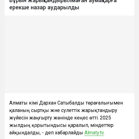
Бұрын жарықтандырылмаған аумақтарға
ерекше назар аударылды
Алматы әкімі Дархан Сатыбалды төрағалығымен
қаланың сыртқы және сәулеттік жарықтандыру
жүйесін жаңғырту жөнінде кеңес өтті. 2025
жылдың қорытындысы қаралып, міндеттер
айқындалды, - деп хабарлайды
Аlmaty.tv
.