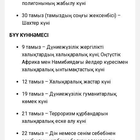
полигонының жабылу күні
30 тамыз (тамыздың соңғы жексенбісі) –
Шахтер күні
БҰҰ КҮННӘМЕСІ
9 тамыз – Дүниежүзілік жергілікті
халықтардың халықаралық күні; Оңтүстік
Африка мен Намибиядағы әйелдер күресімен
халықаралық ынтымақтастық күні
12 тамыз – Халықаралық жастар күні
19 тамыз – Дүниежүзілік гуманитарлық
көмек күні
21 тамыз – Терроризм құрбандарын
халықаралық еске алу күні
22 тамыз – Дін немесе сенім себебінен