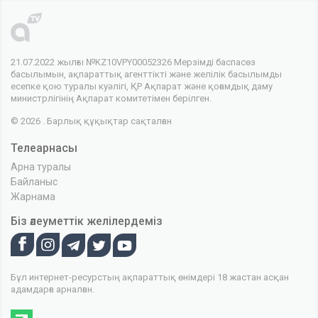
21.07.2022 жылғы №KZ10VPY00052326 Мерзімді баспасөз
басылымын, ақпараттық агенттікті және желілік басылымды
есепке қою туралы куәлігі, ҚР Ақпарат және қоғамдық даму
министрлігінің Ақпарат комитетімен берілген.
© 2026 . Барлық құқықтар сақталған
Телеарнасы
Арна туралы
Байланыс
Жарнама
Біз әлеуметтік желілердеміз
Бұл интернет-ресурстың ақпараттық өнімдері 18 жастан асқан
адамдарға арналған.