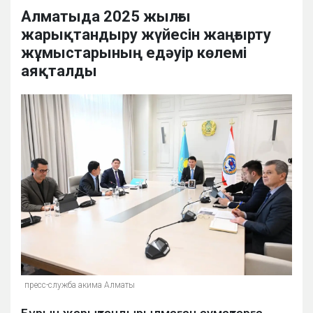
Алматыда 2025 жылғы
жарықтандыру жүйесін жаңғырту
жұмыстарының едәуір көлемі
аяқталды
пресс-служба акима Алматы