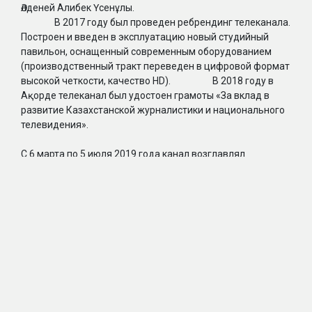
Әлденей Алибек Үсенұлы.
В 2017 году был проведен ребрендинг телеканала.
Построен и введен в эксплуатацию новый студийный
павильон, оснащенный современным оборудованием
(производственный тракт переведен в цифровой формат
высокой четкости, качество HD). В 2018 году в
Ақорде телеканал был удостоен грамоты «За вклад в
развитие Казахстанской журналистики и национального
телевидения».
С 6 марта по 5 июля 2019 года канал возглавлял
Кальянбеков Болат Серикович.
2019 – 2022 годы
С 22 июля 2019 года по 28 марта 2022 года руководила
телеканалом Мухамеджанова Нуржан Жалауовна.
23 ноября 2019 года проведено 20-летие
телеканала «Алматы» на ВСК «Медеу». По итогам года в
национальной телевизионной премии «Тумар» телеканал
стал победителем в номинации «Лучший региональный
канал». Во время пандемии COVID-19, когда все школы