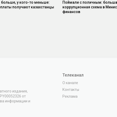
о больше, у кого-то меньше:
Поймали с поличным: больш
рплаты получают казахстанцы
коррупционная схема в Минис
финансов
Телеканал
О канале
Контакты
атного издания,
VPY00052326 от
Реклама
тва информации и