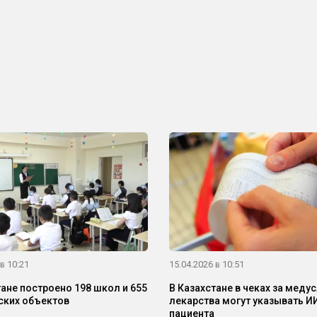
в 10:21
15.04.2026 в 10:51
тане построено 198 школ и 655
В Казахстане в чеках за медус
ких объектов
лекарства могут указывать И
пациента