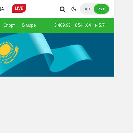
LIVE
ДА
ҚАЗ
РУС
Спорт
В мире
$
469.93
€
541.64
₽
5.71