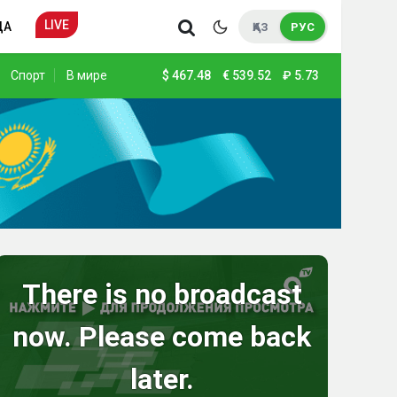
LIVE
ДА
ҚАЗ
РУС
Спорт
В мире
$
467.48
€
539.52
₽
5.73