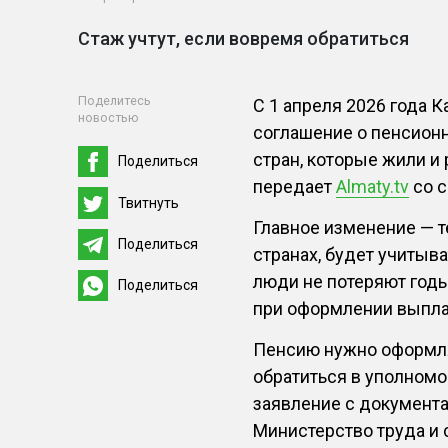
Стаж учтут, если вовремя обратиться
Поделитесь
С 1 апреля 2026 года 
новостью
соглашение о пенсионн
стран, которые жили и р
Поделиться
передает
Almaty.tv
со 
Твитнуть
Главное изменение — т
Поделиться
странах, будет учитыва
люди не потеряют годы
Поделиться
при оформлении выпла
Пенсию нужно оформля
обратиться в уполномо
заявление с документа
Министерство труда и 